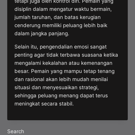
tetapi juga oleh kontrol diri. Pemain yang
disiplin dalam mengatur waktu bermain,
jumlah taruhan, dan batas kerugian
cenderung memiliki peluang lebih baik
dalam jangka panjang.
Selain itu, pengendalian emosi sangat
penting agar tidak terbawa suasana ketika
mengalami kekalahan atau kemenangan
besar. Pemain yang mampu tetap tenang
dan rasional akan lebih mudah menilai
situasi dan menyesuaikan strategi,
sehingga peluang menang dapat terus
meningkat secara stabil.
Search