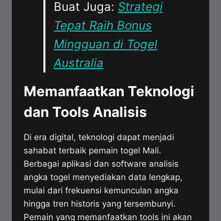
Buat Juga:
Strategi
Tepat Raih Bonus
Mingguan di Togel
Australia
Memanfaatkan Teknologi
dan Tools Analisis
Di era digital, teknologi dapat menjadi
sahabat terbaik pemain togel Mali.
Berbagai aplikasi dan software analisis
angka togel menyediakan data lengkap,
mulai dari frekuensi kemunculan angka
hingga tren historis yang tersembunyi.
Pemain yang memanfaatkan tools ini akan