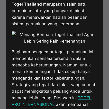
Togel Thailand
merupakan salah satu
permainan lotre yang banyak diminati
karena menawarkan hadiah besar dan
sistem permainan yang sederhana.
Bagi para penggemar togel, permainan ini
memberikan sensasi tersendiri dalam
mencoba keberuntungan. Namun, untuk
meraih kemenangan, tidak cukup hanya
mengandalkan faktor keberuntungan.
Strategi yang tepat dan taktik yang cermat
dapat meningkatkan peluang Anda untuk
menang lebih sering. Dibawah ini
TOGEL
PRO INTERNASIONAL
akan membahas