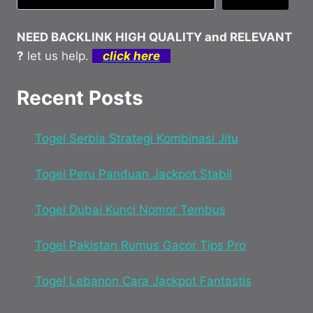
NEED BACKLINK HIGH QUALITY and RELEVANT
?
let us help.
click here
Recent Posts
Togel Serbia Strategi Kombinasi Jitu
Togel Peru Panduan Jackpot Stabil
Togel Dubai Kunci Nomor Tembus
Togel Pakistan Rumus Gacor Tips Pro
Togel Lebanon Cara Jackpot Fantastis