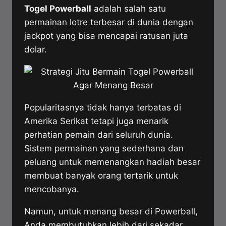
Togel Powerball
adalah salah satu
permainan lotre terbesar di dunia dengan
jackpot yang bisa mencapai ratusan juta
dolar.
Popularitasnya tidak hanya terbatas di
Amerika Serikat tetapi juga menarik
perhatian pemain dari seluruh dunia.
Sistem permainan yang sederhana dan
peluang untuk memenangkan hadiah besar
membuat banyak orang tertarik untuk
mencobanya.
Namun, untuk menang besar di Powerball,
Anda membutuhkan lebih dari sekadar