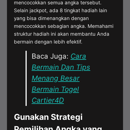
mencocokkan semua angka tersebut.
Selain jackpot, ada 8 tingkat hadiah lain
yang bisa dimenangkan dengan
mencocokkan sebagian angka. Memahami
struktur hadiah ini akan membantu Anda
bermain dengan lebih efektif.
Baca Juga:
Cara
Bermain Dan Tips
Menang Besar
Bermain Togel
Cartier4D
Gunakan Strategi
Pemilihan Angka yang