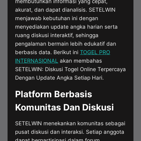
membutuhkan informasi yang cepat,
akurat, dan dapat dianalisis. SETELWIN
menjawab kebutuhan ini dengan
menyediakan update angka harian serta
ruang diskusi interaktif, sehingga
pengalaman bermain lebih edukatif dan
berbasis data. Berikut ini
TOGEL PRO
INTERNASIONAL
akan membahas
SETELWIN: Diskusi Togel Online Terpercaya
Dengan Update Angka Setiap Hari.
Platform Berbasis
Komunitas Dan Diskusi
SETELWIN menekankan komunitas sebagai
pusat diskusi dan interaksi. Setiap anggota
dapat berpartisipasi dalam forum,