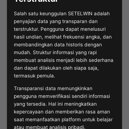
Salah satu keunggulan SETELWIN adalah
penyajian data yang transparan dan
terstruktur. Pengguna dapat menelusuri
hasil undian, melihat frekuensi angka, dan
membandingkan data historis dengan
mudah. Struktur informasi yang rapi
membuat analisis menjadi lebih sederhana
dan dapat dilakukan oleh siapa saja,
termasuk pemula.
Transparansi data memungkinkan
pengguna memverifikasi sendiri informasi
yang tersedia. Hal ini meningkatkan
kepercayaan dan memberikan rasa aman
saat memanfaatkan platform untuk belajar
atau membuat analisis pribadi.