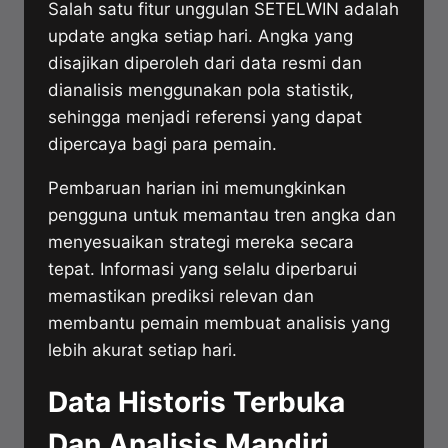
Salah satu fitur unggulan SETELWIN adalah
update angka setiap hari. Angka yang
disajikan diperoleh dari data resmi dan
dianalisis menggunakan pola statistik,
sehingga menjadi referensi yang dapat
dipercaya bagi para pemain.
Pembaruan harian ini memungkinkan
pengguna untuk memantau tren angka dan
menyesuaikan strategi mereka secara
tepat. Informasi yang selalu diperbarui
memastikan prediksi relevan dan
membantu pemain membuat analisis yang
lebih akurat setiap hari.
Data Historis Terbuka
Dan Analisis Mandiri