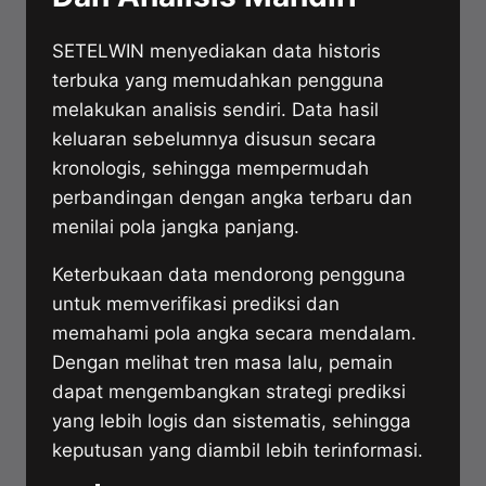
SETELWIN menyediakan data historis
terbuka yang memudahkan pengguna
melakukan analisis sendiri. Data hasil
keluaran sebelumnya disusun secara
kronologis, sehingga mempermudah
perbandingan dengan angka terbaru dan
menilai pola jangka panjang.
Keterbukaan data mendorong pengguna
untuk memverifikasi prediksi dan
memahami pola angka secara mendalam.
Dengan melihat tren masa lalu, pemain
dapat mengembangkan strategi prediksi
yang lebih logis dan sistematis, sehingga
keputusan yang diambil lebih terinformasi.