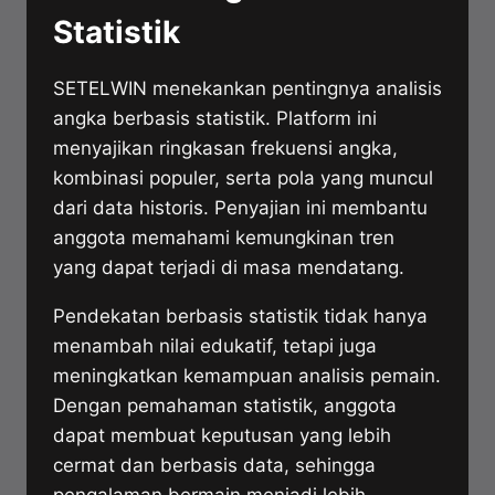
Statistik
SETELWIN menekankan pentingnya analisis
angka berbasis statistik. Platform ini
menyajikan ringkasan frekuensi angka,
kombinasi populer, serta pola yang muncul
dari data historis. Penyajian ini membantu
anggota memahami kemungkinan tren
yang dapat terjadi di masa mendatang.
Pendekatan berbasis statistik tidak hanya
menambah nilai edukatif, tetapi juga
meningkatkan kemampuan analisis pemain.
Dengan pemahaman statistik, anggota
dapat membuat keputusan yang lebih
cermat dan berbasis data, sehingga
pengalaman bermain menjadi lebih