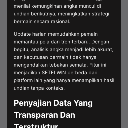
menilai kemungkinan angka muncul di
undian berikutnya, meningkatkan strategi
bermain secara rasional.
Update harian memudahkan pemain
memantau pola dan tren terbaru. Dengan
begitu, analisis angka menjadi lebih akurat,
dan keputusan bermain tidak hanya
mengandalkan tebakan semata. Fitur ini
menjadikan SETELWIN berbeda dari
platform lain yang hanya menampilkan hasil
undian tanpa konteks.
Penyajian Data Yang
Transparan Dan
Terstruktur