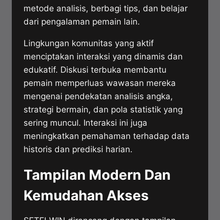
metode analisis, berbagi tips, dan belajar
dari pengalaman pemain lain.
Lingkungan komunitas yang aktif
menciptakan interaksi yang dinamis dan
edukatif. Diskusi terbuka membantu
pemain memperluas wawasan mereka
mengenai pendekatan analisis angka,
strategi bermain, dan pola statistik yang
sering muncul. Interaksi ini juga
meningkatkan pemahaman terhadap data
historis dan prediksi harian.
Tampilan Modern Dan
Kemudahan Akses