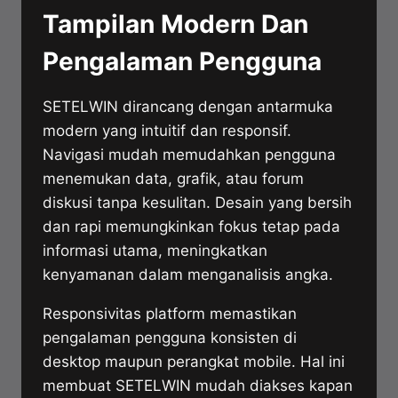
Tampilan Modern Dan
Pengalaman Pengguna
SETELWIN dirancang dengan antarmuka
modern yang intuitif dan responsif.
Navigasi mudah memudahkan pengguna
menemukan data, grafik, atau forum
diskusi tanpa kesulitan. Desain yang bersih
dan rapi memungkinkan fokus tetap pada
informasi utama, meningkatkan
kenyamanan dalam menganalisis angka.
Responsivitas platform memastikan
pengalaman pengguna konsisten di
desktop maupun perangkat mobile. Hal ini
membuat SETELWIN mudah diakses kapan