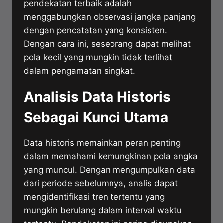
pendekatan terbaik adalah
menggabungkan observasi jangka panjang
dengan pencatatan yang konsisten.
Dengan cara ini, seseorang dapat melihat
pola kecil yang mungkin tidak terlihat
dalam pengamatan singkat.
Analisis Data Historis
Sebagai Kunci Utama
Data historis memainkan peran penting
dalam memahami kemungkinan pola angka
yang muncul. Dengan mengumpulkan data
dari periode sebelumnya, analis dapat
mengidentifikasi tren tertentu yang
mungkin berulang dalam interval waktu