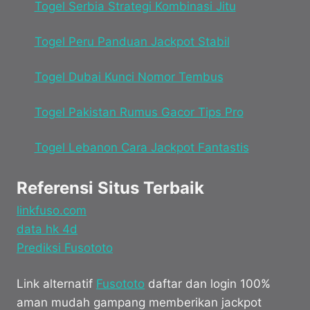
Togel Serbia Strategi Kombinasi Jitu
Togel Peru Panduan Jackpot Stabil
Togel Dubai Kunci Nomor Tembus
Togel Pakistan Rumus Gacor Tips Pro
Togel Lebanon Cara Jackpot Fantastis
Referensi Situs Terbaik
linkfuso.com
data hk 4d
Prediksi Fusototo
Link alternatif
Fusototo
daftar dan login 100%
aman mudah gampang memberikan jackpot