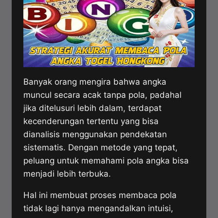
Banyak orang mengira bahwa angka
muncul secara acak tanpa pola, padahal
jika ditelusuri lebih dalam, terdapat
kecenderungan tertentu yang bisa
dianalisis menggunakan pendekatan
sistematis. Dengan metode yang tepat,
peluang untuk memahami pola angka bisa
menjadi lebih terbuka.
Hal ini membuat proses membaca pola
tidak lagi hanya mengandalkan intuisi,