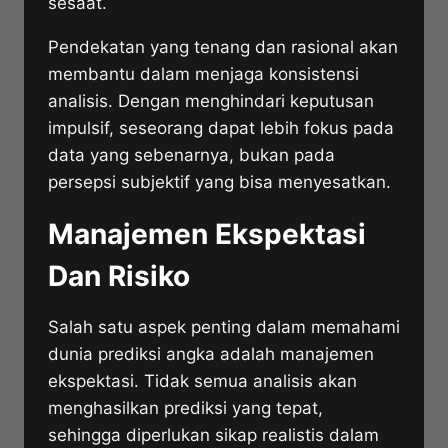
sesaat.
Pendekatan yang tenang dan rasional akan
membantu dalam menjaga konsistensi
analisis. Dengan menghindari keputusan
impulsif, seseorang dapat lebih fokus pada
data yang sebenarnya, bukan pada
persepsi subjektif yang bisa menyesatkan.
Manajemen Ekspektasi
Dan Risiko
Salah satu aspek penting dalam memahami
dunia prediksi angka adalah manajemen
ekspektasi. Tidak semua analisis akan
menghasilkan prediksi yang tepat,
sehingga diperlukan sikap realistis dalam