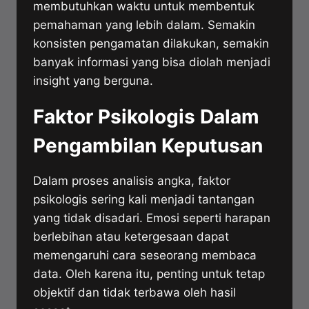
membutuhkan waktu untuk membentuk
pemahaman yang lebih dalam. Semakin
konsisten pengamatan dilakukan, semakin
banyak informasi yang bisa diolah menjadi
insight yang berguna.
Faktor Psikologis Dalam
Pengambilan Keputusan
Dalam proses analisis angka, faktor
psikologis sering kali menjadi tantangan
yang tidak disadari. Emosi seperti harapan
berlebihan atau ketergesaan dapat
memengaruhi cara seseorang membaca
data. Oleh karena itu, penting untuk tetap
objektif dan tidak terbawa oleh hasil