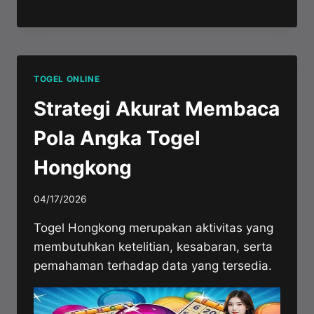
TOGEL ONLINE
Strategi Akurat Membaca
Pola Angka Togel
Hongkong
04/17/2026
Togel Hongkong merupakan aktivitas yang
membutuhkan ketelitian, kesabaran, serta
pemahaman terhadap data yang tersedia.