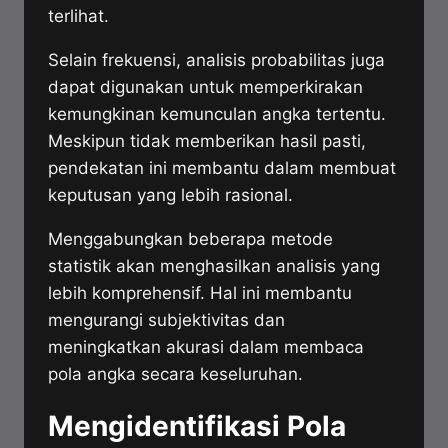
terlihat.
Selain frekuensi, analisis probabilitas juga
dapat digunakan untuk memperkirakan
kemungkinan kemunculan angka tertentu.
Meskipun tidak memberikan hasil pasti,
pendekatan ini membantu dalam membuat
keputusan yang lebih rasional.
Menggabungkan beberapa metode
statistik akan menghasilkan analisis yang
lebih komprehensif. Hal ini membantu
mengurangi subjektivitas dan
meningkatkan akurasi dalam membaca
pola angka secara keseluruhan.
Mengidentifikasi Pola