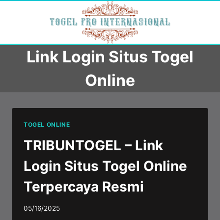
Skip
to
content
Link Login Situs Togel
Online
TOGEL ONLINE
TRIBUNTOGEL – Link
Login Situs Togel Online
Terpercaya Resmi
05/16/2025