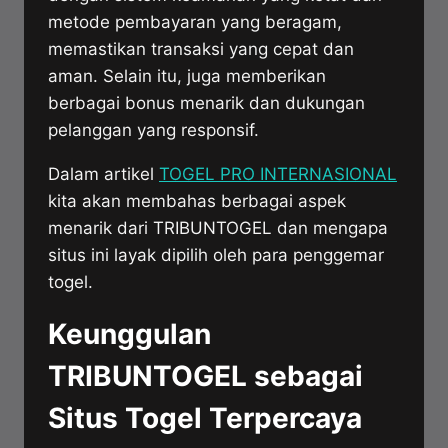
metode pembayaran yang beragam,
memastikan transaksi yang cepat dan
aman. Selain itu, juga memberikan
berbagai bonus menarik dan dukungan
pelanggan yang responsif.
Dalam artikel
TOGEL PRO INTERNASIONAL
kita akan membahas berbagai aspek
menarik dari TRIBUNTOGEL dan mengapa
situs ini layak dipilih oleh para penggemar
togel.
Keunggulan
TRIBUNTOGEL sebagai
Situs Togel Terpercaya