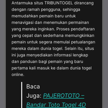
Antarmuka situs TRIBUNTOGEL dirancang
dengan ramah pengguna, sehingga
memudahkan pemain baru untuk
menavigasi dan menemukan permainan
yang mereka inginkan. Proses pendaftaran
yang cepat dan sederhana memungkinkan
pemain untuk segera memulai petualangan
mereka dalam dunia togel. Selain itu, situs
ini juga menyediakan informasi lengkap
dan panduan bagi pemain yang baru
pertama kali masuk ke dalam dunia togel
online.
Baca
Juga:
PAJEROTOTO –
Bandar Toto Togel 4D