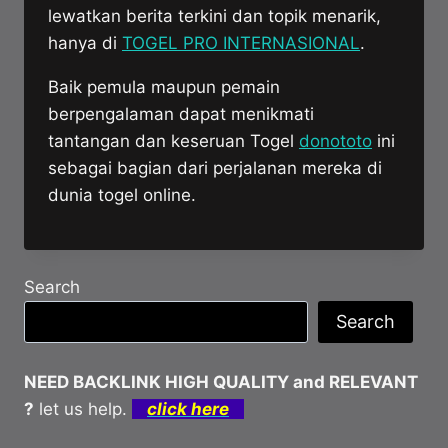
lewatkan berita terkini dan topik menarik,
hanya di
TOGEL PRO INTERNASIONAL
.
Baik pemula maupun pemain
berpengalaman dapat menikmati
tantangan dan keseruan Togel
donototo
ini
sebagai bagian dari perjalanan mereka di
dunia togel online.
Search
Search
NEED BACKLINK HIGH QUALITY and RELEVANT
?
let us help.
click here