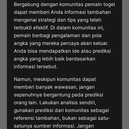
Bergabung dengan komunitas pemain togel
dapat memberi Anda informasi tambahan
mengenai strategi dan tips yang telah
terbukti efektif. Di dalam komunitas ini,
pemain berbagi pengalaman dan pola
angka yang mereka percaya akan keluar.
Anda bisa mendapatkan ide atau prediksi
angka yang lebih baik berdasarkan
informasi tersebut.
Namun, meskipun komunitas dapat
memberi banyak wawasan, jangan
sepenuhnya bergantung pada prediksi
orang lain. Lakukan analisis sendiri,
gunakan prediksi dari komunitas sebagai
referensi tambahan, bukan sebagai satu-
satunya sumber informasi. Jangan