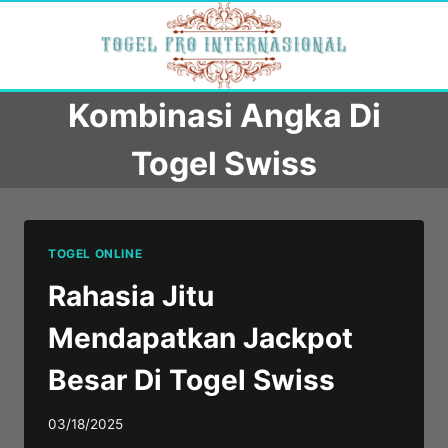
Skip
to
content
Kombinasi Angka Di
Togel Swiss
TOGEL ONLINE
Rahasia Jitu
Mendapatkan Jackpot
Besar Di Togel Swiss
03/18/2025