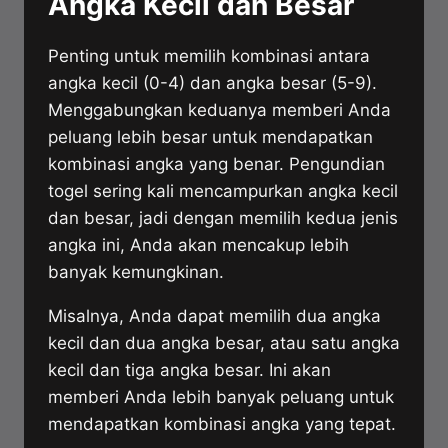
Angka Kecil dan Besar
Penting untuk memilih kombinasi antara
angka kecil (0-4) dan angka besar (5-9).
Menggabungkan keduanya memberi Anda
peluang lebih besar untuk mendapatkan
kombinasi angka yang benar. Pengundian
togel sering kali mencampurkan angka kecil
dan besar, jadi dengan memilih kedua jenis
angka ini, Anda akan mencakup lebih
banyak kemungkinan.
Misalnya, Anda dapat memilih dua angka
kecil dan dua angka besar, atau satu angka
kecil dan tiga angka besar. Ini akan
memberi Anda lebih banyak peluang untuk
mendapatkan kombinasi angka yang tepat.