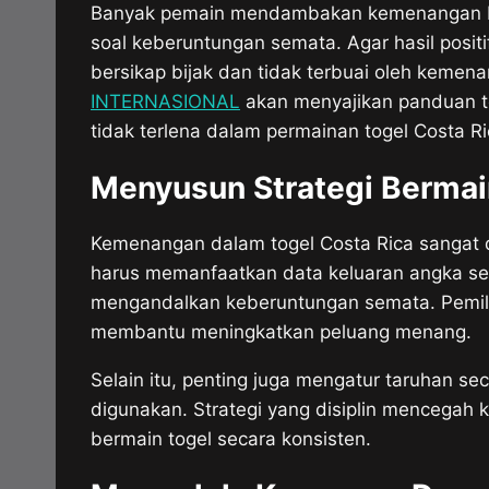
Banyak pemain mendambakan kemenangan bes
soal keberuntungan semata. Agar hasil posit
bersikap bijak dan tidak terbuai oleh kemena
INTERNASIONAL
akan menyajikan panduan te
tidak terlena dalam permainan togel Costa Ri
Menyusun Strategi Berma
Kemenangan dalam togel Costa Rica sangat d
harus memanfaatkan data keluaran angka se
mengandalkan keberuntungan semata. Pemilih
membantu meningkatkan peluang menang.
Selain itu, penting juga mengatur taruhan s
digunakan. Strategi yang disiplin mencegah 
bermain togel secara konsisten.