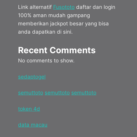
Link alternatif
Fusototo
daftar dan login
100% aman mudah gampang
memberikan jackpot besar yang bisa
anda dapatkan di sini.
Recent Comments
No comments to show.
sedaptogel
semuttoto
semuttoto
semuttoto
token 4d
data macau