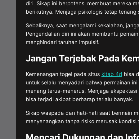
diri. Sikap ini berpotensi membuat mereka m
berikutnya. Menjaga psikologis tetap tenang 
Sebaliknya, saat mengalami kekalahan, jang
Pengendalian diri ini akan membantu pemain
menghindari taruhan impulsif.
Jangan Terjebak Pada Ke
Kemenangan togel pada situs
kitab 4d
bisa d
untuk selalu menyadari bahwa permainan ini
menang terus-menerus. Menjaga ekspektasi 
bisa terjadi akibat berharap terlalu banyak.
Sikap waspada dan hati-hati saat bermain m
menyenangkan tanpa risiko merusak kondisi f
Mencari Dukungan dan Inf