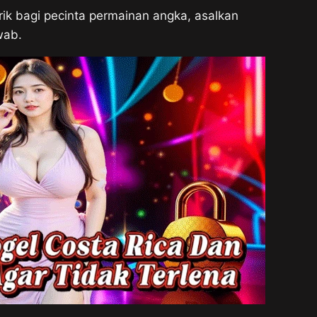
k bagi pecinta permainan angka, asalkan
wab.