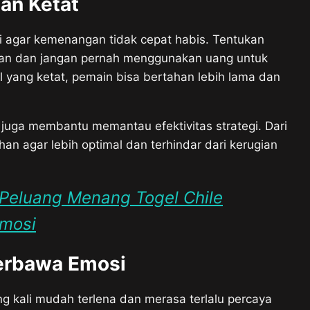
an Ketat
 agar kemenangan tidak cepat habis. Tentukan
kan dan jangan pernah menggunakan uang untuk
yang ketat, pemain bisa bertahan lebih lama dan
uga membantu memantau efektivitas strategi. Dari
an agar lebih optimal dan terhindar dari kerugian
Peluang Menang Togel Chile
Emosi
erbawa Emosi
g kali mudah terlena dan merasa terlalu percaya