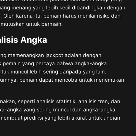
eluang menang yang lebih kecil dibandingkan dengan
. Oleh karena itu, pemain harus menilai risiko dan
memutuskan untuk bermain.
isis Angka
uang memenangkan jackpot adalah dengan
k pemain yang percaya bahwa angka-angka
tuk muncul lebih sering daripada yang lain.
belumnya, pemain dapat mencoba untuk menemukan
an, seperti analisis statistik, analisis tren, dan
ngka-angka yang sering muncul dan angka-angka
membuat prediksi yang lebih akurat untuk undian