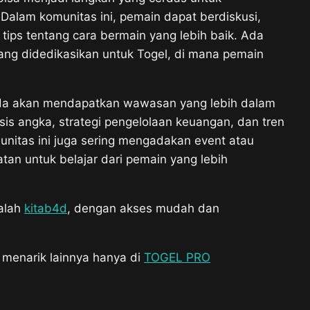
 Dalam komunitas ini, pemain dapat berdiskusi,
ips tentang cara bermain yang lebih baik. Ada
ang didedikasikan untuk Togel, di mana pemain
nda akan mendapatkan wawasan yang lebih dalam
is angka, strategi pengelolaan keuangan, dan tren
munitas ini juga sering mengadakan event atau
an untuk belajar dari pemain yang lebih
dalah
kitab4d
, dengan akses mudah dan
i menarik lainnya hanya di
TOGEL PRO