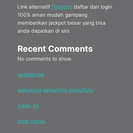
Link alternatif
Fusototo
daftar dan login
100% aman mudah gampang
memberikan jackpot besar yang bisa
anda dapatkan di sini.
Recent Comments
No comments to show.
sedaptogel
semuttoto
semuttoto
semuttoto
token 4d
data macau