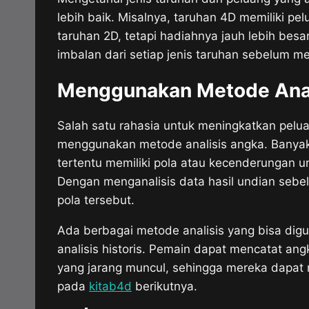
lebih baik. Misalnya, taruhan 4D memiliki p
taruhan 2D, tetapi hadiahnya jauh lebih besar
imbalan dari setiap jenis taruhan sebelum 
Menggunakan Metode Anal
Salah satu rahasia untuk meningkatkan pel
menggunakan metode analisis angka. Banya
tertentu memiliki pola atau kecenderungan un
Dengan menganalisis data hasil undian se
pola tersebut.
Ada berbagai metode analisis yang bisa digunak
analisis historis. Pemain dapat mencatat a
yang jarang muncul, sehingga mereka dapat 
pada
kitab4d
berikutnya.