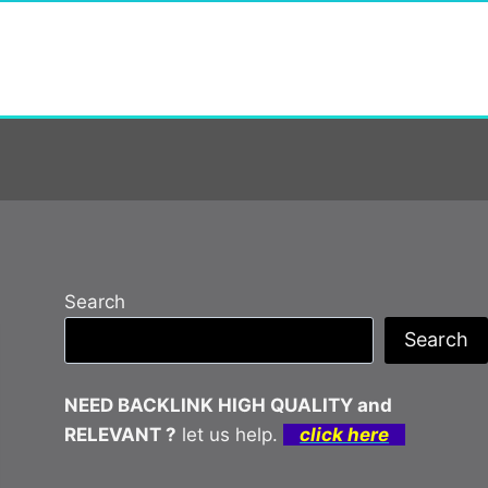
Search
Search
NEED BACKLINK HIGH QUALITY and
RELEVANT ?
let us help.
click here