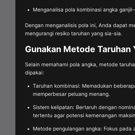
Menganalisa pola kombinasi angka ganjil-
Dengan menganalisis pola ini, Anda dapat m
mengurangi resiko taruhan yang sia-sia.
Gunakan Metode Taruhan 
Selain memahami pola angka, metode taruha
dipakai:
Taruhan kombinasi: Memadukan beberapa 
memperbesar peluang menang.
Sistem kelipatan: Bertaruh dengan nomi
tertentu agar potensi kemenangan maksim
Metode pengulangan angka: Fokus pada 