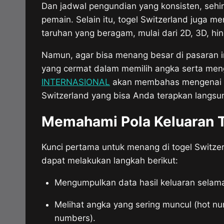
Dan jadwal pengundian yang konsisten, sehin
pemain. Selain itu, togel Switzerland juga
taruhan yang beragam, mulai dari 2D, 3D, hi
Namun, agar bisa menang besar di pasaran in
yang cermat dalam memilih angka serta men
INTERNASIONAL
akan membahas mengenai ca
Switzerland yang bisa Anda terapkan langsu
Memahami Pola Keluaran T
Kunci pertama untuk menang di togel Switz
dapat melakukan langkah berikut:
Mengumpulkan data hasil keluaran selama 
Melihat angka yang sering muncul (hot nu
numbers).