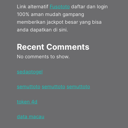
Link alternatif
Fusototo
daftar dan login
100% aman mudah gampang
memberikan jackpot besar yang bisa
anda dapatkan di sini.
Recent Comments
No comments to show.
sedaptogel
semuttoto
semuttoto
semuttoto
token 4d
data macau