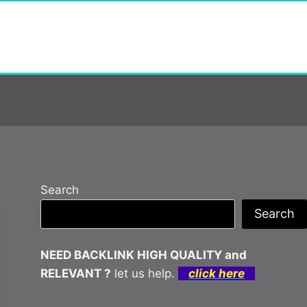
Search
Search
NEED BACKLINK HIGH QUALITY and
RELEVANT ?
let us help.
click here