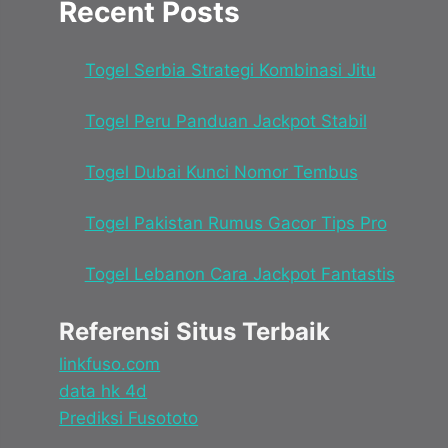
Recent Posts
Togel Serbia Strategi Kombinasi Jitu
Togel Peru Panduan Jackpot Stabil
Togel Dubai Kunci Nomor Tembus
Togel Pakistan Rumus Gacor Tips Pro
Togel Lebanon Cara Jackpot Fantastis
Referensi Situs Terbaik
linkfuso.com
data hk 4d
Prediksi Fusototo