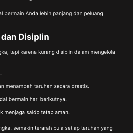
 bermain Anda lebih panjang dan peluang
dan Disiplin
a, tapi karena kurang disiplin dalam mengelola
.
n menambah taruhan secara drastis.
l bermain hari berikutnya.
uk menjaga saldo tetap aman.
ka, semakin terarah pula setiap taruhan yang