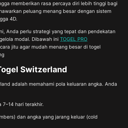
gga memberikan rasa percaya diri lebih tinggi bagi
 menawarkan peluang menang besar dengan sistem
ngga 4D.
i, Anda perlu strategi yang tepat dan pendekatan
gelola modal. Dibawah ini
TOGEL PRO
ra jitu agar mudah menang besar di togel
ng
ogel Switzerland
erland adalah memahami pola keluaran angka. Anda
7–14 hari terakhir.
mbers) dan angka yang jarang keluar (cold