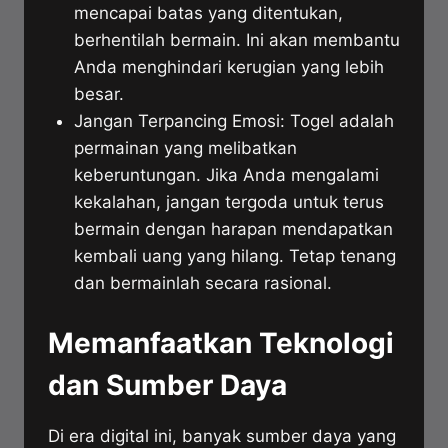
mencapai batas yang ditentukan,
berhentilah bermain. Ini akan membantu
Anda menghindari kerugian yang lebih
besar.
Jangan Terpancing Emosi: Togel adalah
permainan yang melibatkan
keberuntungan. Jika Anda mengalami
kekalahan, jangan tergoda untuk terus
bermain dengan harapan mendapatkan
kembali uang yang hilang. Tetap tenang
dan bermainlah secara rasional.
Memanfaatkan Teknologi
dan Sumber Daya
Di era digital ini, banyak sumber daya yang