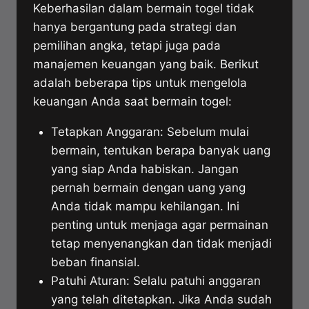
Keberhasilan dalam bermain togel tidak
hanya bergantung pada strategi dan
pemilihan angka, tetapi juga pada
manajemen keuangan yang baik. Berikut
adalah beberapa tips untuk mengelola
keuangan Anda saat bermain togel:
Tetapkan Anggaran: Sebelum mulai
bermain, tentukan berapa banyak uang
yang siap Anda habiskan. Jangan
pernah bermain dengan uang yang
Anda tidak mampu kehilangan. Ini
penting untuk menjaga agar permainan
tetap menyenangkan dan tidak menjadi
beban finansial.
Patuhi Aturan: Selalu patuhi anggaran
yang telah ditetapkan. Jika Anda sudah