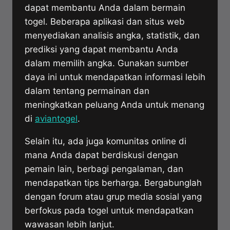
dapat membantu Anda dalam bermain
togel. Beberapa aplikasi dan situs web
menyediakan analisis angka, statistik, dan
prediksi yang dapat membantu Anda
dalam memilih angka. Gunakan sumber
daya ini untuk mendapatkan informasi lebih
dalam tentang permainan dan
meningkatkan peluang Anda untuk menang
di
aviantogel
.
Selain itu, ada juga komunitas online di
mana Anda dapat berdiskusi dengan
pemain lain, berbagi pengalaman, dan
mendapatkan tips berharga. Bergabunglah
dengan forum atau grup media sosial yang
berfokus pada togel untuk mendapatkan
wawasan lebih lanjut.