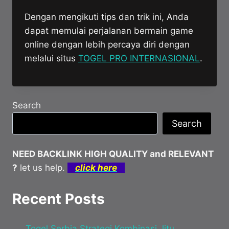
Dengan mengikuti tips dan trik ini, Anda
dapat memulai perjalanan bermain game
online dengan lebih percaya diri dengan
melalui situs
TOGEL PRO INTERNASIONAL
.
Search
Search
NEED BACKLINK HIGH QUALITY and RELEVANT
?
let us help.
click here
Recent Posts
Togel Serbia Strategi Kombinasi Jitu