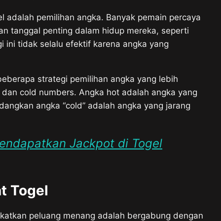
el adalah pemilihan angka. Banyak pemain percaya
 tanggal penting dalam hidup mereka, seperti
i ini tidak selalu efektif karena angka yang
eberapa strategi pemilihan angka yang lebih
t dan cold numbers. Angka hot adalah angka yang
sedangkan angka “cold” adalah angka yang jarang
Mendapatkan Jackpot di Togel
t Togel
ingkatkan peluang menang adalah bergabung dengan