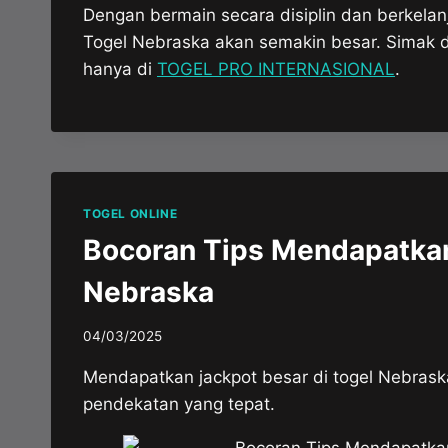
Dengan bermain secara disiplin dan berkela
Togel Nebraska akan semakin besar. Simak dan
hanya di
TOGEL PRO INTERNASIONAL
.
TOGEL ONLINE
Bocoran Tips Mendapatkan
Nebraska
04/03/2025
Mendapatkan jackpot besar di togel Nebrask
pendekatan yang tepat.