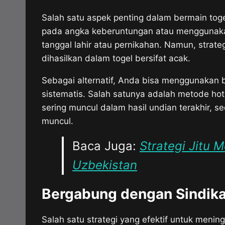
Salah satu aspek penting dalam bermain tog
pada angka keberuntungan atau menggunakan
tanggal lahir atau pernikahan. Namun, strateg
dihasilkan dalam togel bersifat acak.
Sebagai alternatif, Anda bisa menggunakan b
sistematis. Salah satunya adalah metode ho
sering muncul dalam hasil undian terakhir, 
muncul.
Baca Juga:
Strategi Jitu 
Uzbekistan
Bergabung dengan Sindika
Salah satu strategi yang efektif untuk men