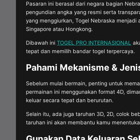
Pasaran ini berasal dari negara bagian Nebr
pengundian angka yang resmi serta transpara
yang menggiurkan, Togel Nebraska menjadi alt
Singapore atau Hongkong.
Dibawah ini
TOGEL PRO INTERNASIONAL
aka
tepat dan memilih bandar togel terpercaya.
Pahami Mekanisme & Jenis
Sebelum mulai bermain, penting untuk mema
permainan ini menggunakan format 4D, dima
keluar secara tepat dan berurutan.
Selain itu, ada juga taruhan 3D, 2D, colok beb
taruhan ini akan membantu kamu menentukan 
Gunakan Data Keluaran S