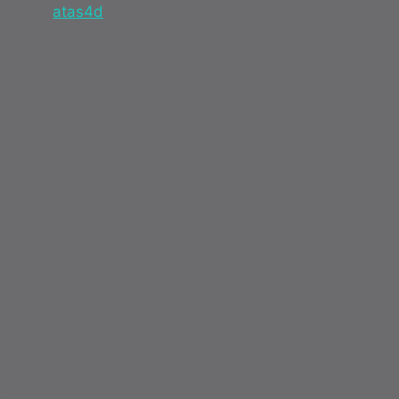
atas4d