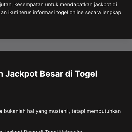
njutan, kesempatan untuk mendapatkan jackpot di
 ikuti terus informasi togel online secara lengkap
 Jackpot Besar di Togel
a bukanlah hal yang mustahil, tetapi membutuhkan