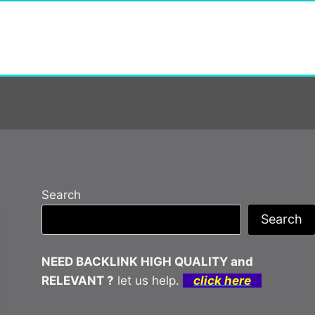
Search
Search
NEED BACKLINK HIGH QUALITY and
RELEVANT ?
let us help.
click here