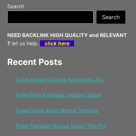
Search
Search
NEED BACKLINK HIGH QUALITY and RELEVANT
?
let us help.
click here
Recent Posts
Togel Serbia Strategi Kombinasi Jitu
Togel Peru Panduan Jackpot Stabil
Togel Dubai Kunci Nomor Tembus
Togel Pakistan Rumus Gacor Tips Pro