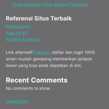
Togel Lebanon Cara Jackpot Fantastis
Referensi Situs Terbaik
linkfuso.com
data hk 4d
Prediksi Fusototo
Link alternatif
Fusototo
daftar dan login 100%
aman mudah gampang memberikan jackpot
besar yang bisa anda dapatkan di sini.
Recent Comments
No comments to show.
sedaptogel