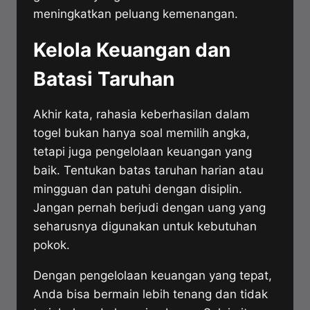
meningkatkan peluang kemenangan.
Kelola Keuangan dan
Batasi Taruhan
Akhir kata, rahasia keberhasilan dalam
togel bukan hanya soal memilih angka,
tetapi juga pengelolaan keuangan yang
baik. Tentukan batas taruhan harian atau
mingguan dan patuhi dengan disiplin.
Jangan pernah berjudi dengan uang yang
seharusnya digunakan untuk kebutuhan
pokok.
Dengan pengelolaan keuangan yang tepat,
Anda bisa bermain lebih tenang dan tidak