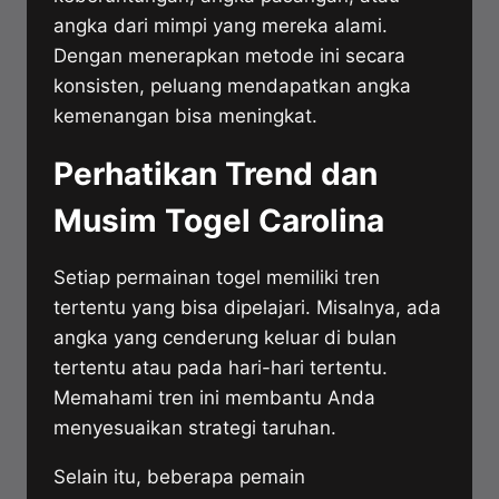
angka dari mimpi yang mereka alami.
Dengan menerapkan metode ini secara
konsisten, peluang mendapatkan angka
kemenangan bisa meningkat.
Perhatikan Trend dan
Musim Togel Carolina
Setiap permainan togel memiliki tren
tertentu yang bisa dipelajari. Misalnya, ada
angka yang cenderung keluar di bulan
tertentu atau pada hari-hari tertentu.
Memahami tren ini membantu Anda
menyesuaikan strategi taruhan.
Selain itu, beberapa pemain