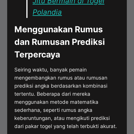
Jitu Bermain di Togel
Polandia
Menggunakan Rumus
dan Rumusan Prediksi
Terpercaya
Seiring waktu, banyak pemain
mengembangkan rumus atau rumusan
prediksi angka berdasarkan kombinasi
tertentu. Beberapa dari mereka
menggunakan metode matematika
sederhana, seperti rumus angka
keberuntungan, atau mengikuti prediksi
dari pakar togel yang telah terbukti akurat.