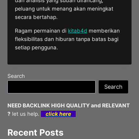
dan analisis yang sudah dirancang,
peluang untuk menang akan meningkat
secara bertahap.
Ragam permainan di
kitab4d
memberikan
fleksibilitas dan hiburan tanpa batas bagi
setiap pengguna.
Search
Search
NEED BACKLINK HIGH QUALITY and RELEVANT
?
let us help.
click here
Recent Posts