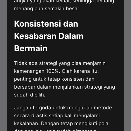
angka yang akan keluar, sehingga peluang
menang pun semakin besar.
Konsistensi dan
Kesabaran Dalam
Bermain
Tidak ada strategi yang bisa menjamin
kemenangan 100%. Oleh karena itu,
penting untuk tetap konsisten dan
bersabar dalam menjalankan strategi yang
sudah dipilih.
Jangan tergoda untuk mengubah metode
secara drastis setiap kali mengalami
kekalahan. Dengan tetap mengikuti pola