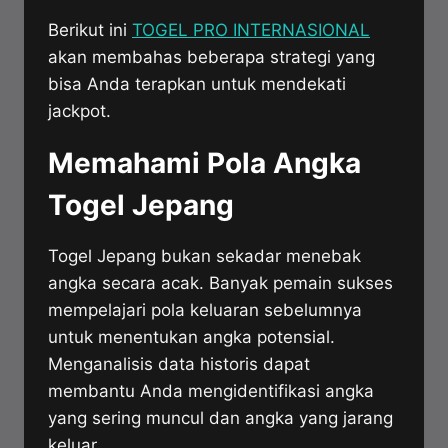
Berikut ini
TOGEL PRO INTERNASIONAL
akan membahas beberapa strategi yang
bisa Anda terapkan untuk mendekati
jackpot.
Memahami Pola Angka
Togel Jepang
Togel Jepang bukan sekadar menebak
angka secara acak. Banyak pemain sukses
mempelajari pola keluaran sebelumnya
untuk menentukan angka potensial.
Menganalisis data historis dapat
membantu Anda mengidentifikasi angka
yang sering muncul dan angka yang jarang
keluar.