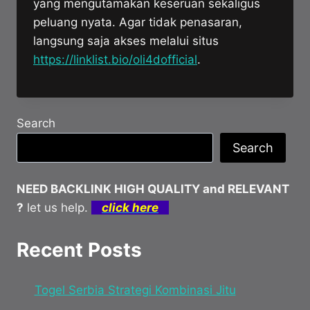
yang mengutamakan keseruan sekaligus
peluang nyata. Agar tidak penasaran,
langsung saja akses melalui situs
https://linklist.bio/oli4dofficial
.
Search
Search
NEED BACKLINK HIGH QUALITY and RELEVANT
?
let us help.
click here
Recent Posts
Togel Serbia Strategi Kombinasi Jitu