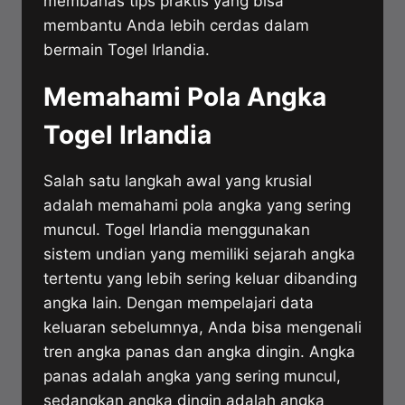
membahas tips praktis yang bisa
membantu Anda lebih cerdas dalam
bermain Togel Irlandia.
Memahami Pola Angka
Togel Irlandia
Salah satu langkah awal yang krusial
adalah memahami pola angka yang sering
muncul. Togel Irlandia menggunakan
sistem undian yang memiliki sejarah angka
tertentu yang lebih sering keluar dibanding
angka lain. Dengan mempelajari data
keluaran sebelumnya, Anda bisa mengenali
tren angka panas dan angka dingin. Angka
panas adalah angka yang sering muncul,
sedangkan angka dingin adalah angka