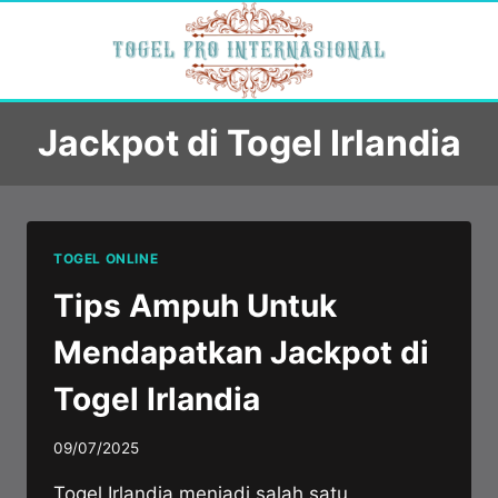
Skip
to
content
Jackpot di Togel Irlandia
TOGEL ONLINE
Tips Ampuh Untuk
Mendapatkan Jackpot di
Togel Irlandia
09/07/2025
Togel Irlandia menjadi salah satu