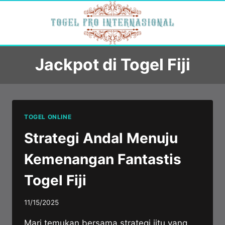
Skip
to
content
Jackpot di Togel Fiji
TOGEL ONLINE
Strategi Andal Menuju
Kemenangan Fantastis
Togel Fiji
11/15/2025
Mari temukan bersama strategi jitu yang