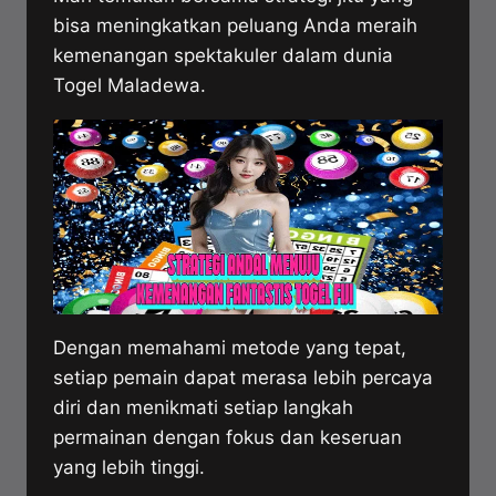
bisa meningkatkan peluang Anda meraih
kemenangan spektakuler dalam dunia
Togel Maladewa.
Dengan memahami metode yang tepat,
setiap pemain dapat merasa lebih percaya
diri dan menikmati setiap langkah
permainan dengan fokus dan keseruan
yang lebih tinggi.