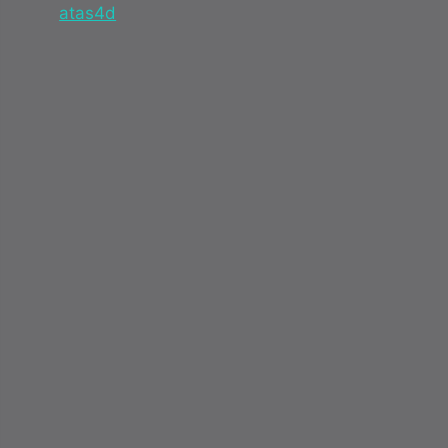
atas4d