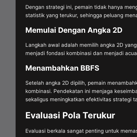
Dengan strategi ini, pemain tidak hanya men
statistik yang terukur, sehingga peluang men
Memulai Dengan Angka 2D
Langkah awal adalah memilih angka 2D yang 
menjadi fondasi kombinasi dan menjadi ac
Menambahkan BBFS
Setelah angka 2D dipilih, pemain menambah
kombinasi. Pendekatan ini menjaga keseimban
sekaligus meningkatkan efektivitas strategi t
Evaluasi Pola Terukur
Evaluasi berkala sangat penting untuk mema