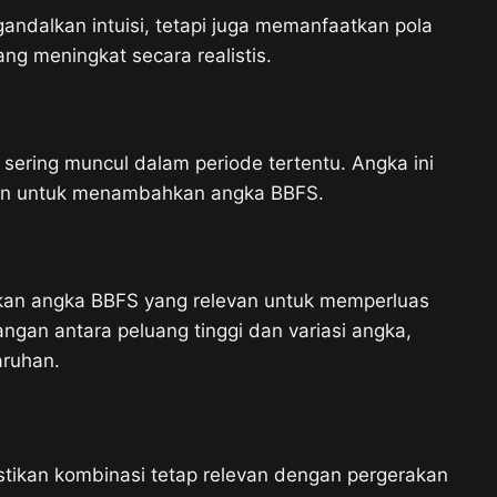
gandalkan intuisi, tetapi juga memanfaatkan pola
ang meningkat secara realistis.
sering muncul dalam periode tertentu. Angka ini
uan untuk menambahkan angka BBFS.
kan angka BBFS yang relevan untuk memperluas
gan antara peluang tinggi dan variasi angka,
aruhan.
stikan kombinasi tetap relevan dengan pergerakan