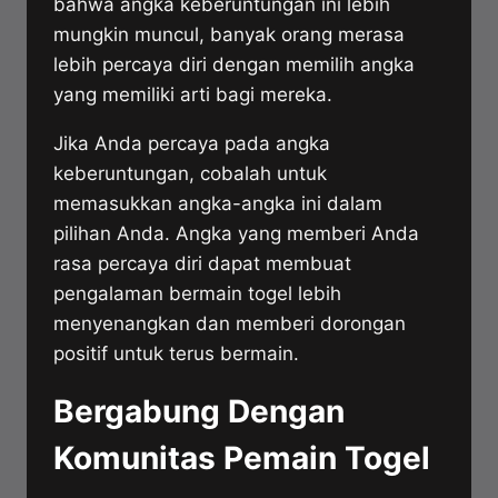
bahwa angka keberuntungan ini lebih
mungkin muncul, banyak orang merasa
lebih percaya diri dengan memilih angka
yang memiliki arti bagi mereka.
Jika Anda percaya pada angka
keberuntungan, cobalah untuk
memasukkan angka-angka ini dalam
pilihan Anda. Angka yang memberi Anda
rasa percaya diri dapat membuat
pengalaman bermain togel lebih
menyenangkan dan memberi dorongan
positif untuk terus bermain.
Bergabung Dengan
Komunitas Pemain Togel