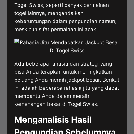
Togel Swiss, seperti banyak permainan
togel lainnya, mengandalkan
keberuntungan dalam pengundian namun,
meskipun sifat permainan ini acak.
Ada beberapa rahasia dan strategi yang
bisa Anda terapkan untuk meningkatkan
peluang Anda meraih jackpot besar. Berikut
ini adalah beberapa rahasia jitu yang dapat
membantu Anda dalam meraih
kemenangan besar di Togel Swiss.
Menganalisis Hasil
Pengundian Sebelumnya