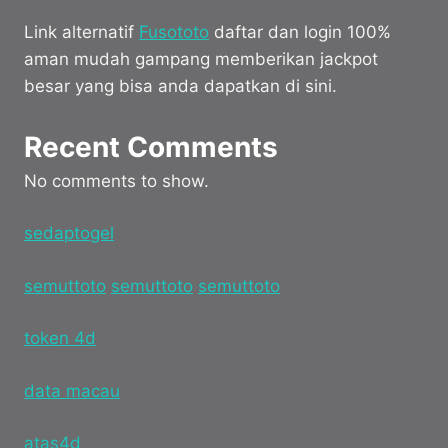
Link alternatif
Fusototo
daftar dan login 100%
aman mudah gampang memberikan jackpot
besar yang bisa anda dapatkan di sini.
Recent Comments
No comments to show.
sedaptogel
semuttoto
semuttoto
semuttoto
token 4d
data macau
atas4d