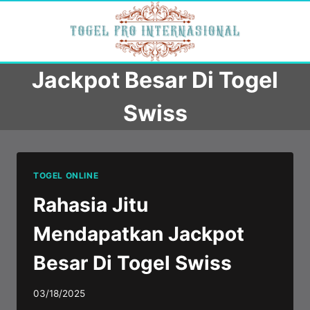
Skip
to
content
Jackpot Besar Di Togel
Swiss
TOGEL ONLINE
Rahasia Jitu
Mendapatkan Jackpot
Besar Di Togel Swiss
03/18/2025