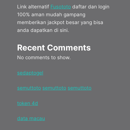
Link alternatif
Fusototo
daftar dan login
100% aman mudah gampang
memberikan jackpot besar yang bisa
anda dapatkan di sini.
Recent Comments
No comments to show.
sedaptogel
semuttoto
semuttoto
semuttoto
token 4d
data macau