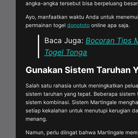
angka-angka tersebut bisa berpeluang besar
Ayo, manfaatkan waktu Anda untuk menemukan
permainan togel
donototo
online apa saja.
Baca Juga:
Bocoran Tips 
Togel Tonga
Gunakan Sistem Taruhan 
Salah satu rahasia untuk meningkatkan pel
sistem taruhan yang tepat. Beberapa sistem 
sistem kombinasi. Sistem Martingale mengh
setiap kekalahan untuk menutupi kerugian d
menang.
Namun, perlu diingat bahwa Martingale mem