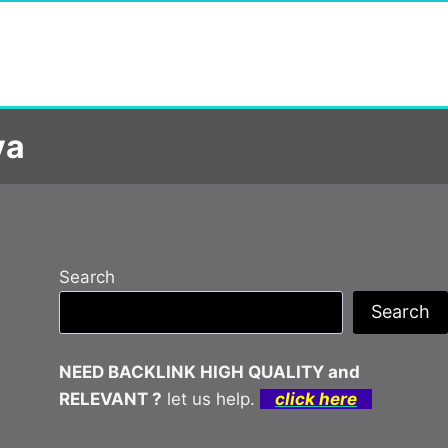
va
Search
Search
NEED BACKLINK HIGH QUALITY and
RELEVANT ?
let us help.
click here