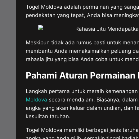
Togel Moldova adalah permainan yang sang
pendekatan yang tepat, Anda bisa meningka
Meskipun tidak ada rumus pasti untuk menan
membantu Anda memaksimalkan peluang dalam
rahasia jitu yang bisa Anda coba untuk mend
Pahami Aturan Permainan 
Langkah pertama untuk meraih kemenangan
Moldova
secara mendalam. Biasanya, dalam 
angka yang akan keluar dalam undian, dan h
kesulitan taruhan.
Togel Moldova memiliki berbagai jenis taruh
angka yang Anda pilih, semakin tinggi hadia