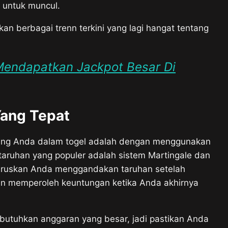
 untuk muncul.
 berbagai trenn terkini yang lagi hangat tentang
Mendapatkan Jackpot Besar Di
Yang Tepat
uang Anda dalam togel adalah dengan menggunakan
taruhan yang populer adalah sistem Martingale dan
aruskan Anda menggandakan taruhan setelah
an memperoleh keuntungan ketika Anda akhirnya
butuhkan anggaran yang besar, jadi pastikan Anda