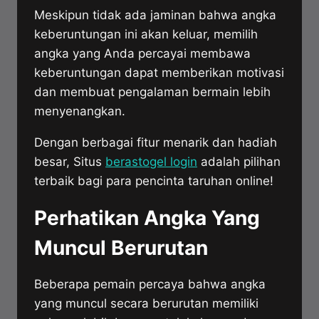
Meskipun tidak ada jaminan bahwa angka
keberuntungan ini akan keluar, memilih
angka yang Anda percayai membawa
keberuntungan dapat memberikan motivasi
dan membuat pengalaman bermain lebih
menyenangkan.
Dengan berbagai fitur menarik dan hadiah
besar, Situs
berastogel login
adalah pilihan
terbaik bagi para pencinta taruhan online!
Perhatikan Angka Yang
Muncul Berurutan
Beberapa pemain percaya bahwa angka
yang muncul secara berurutan memiliki