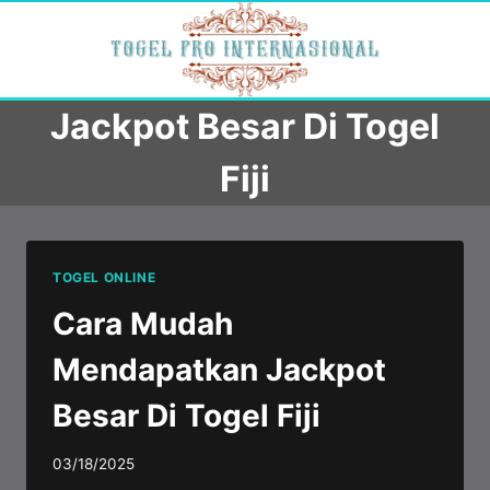
Skip
to
content
Jackpot Besar Di Togel
Fiji
TOGEL ONLINE
Cara Mudah
Mendapatkan Jackpot
Besar Di Togel Fiji
03/18/2025