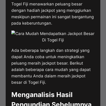
Togel Fiji menawarkan peluang besar
dengan hadiah jackpot yang menggiurkan
meskipun permainan ini sangat bergantung
pada keberuntungan.
Ada beberapa langkah dan strategi yang
dapat Anda coba untuk meningkatkan
peluang meraih jackpot besar. Berikut
adalah beberapa cara mudah yang dapat
membantu Anda dalam meraih jackpot
besar di Togel Fiji.
Menganalisis Hasil
Pengundian Sebelumnya