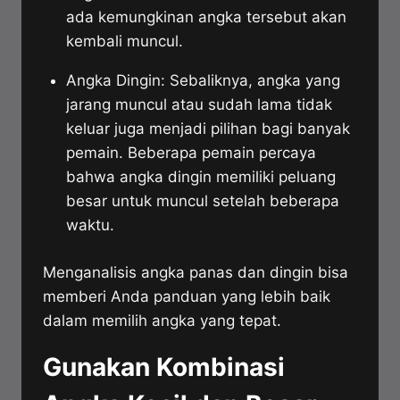
ada kemungkinan angka tersebut akan
kembali muncul.
Angka Dingin: Sebaliknya, angka yang
jarang muncul atau sudah lama tidak
keluar juga menjadi pilihan bagi banyak
pemain. Beberapa pemain percaya
bahwa angka dingin memiliki peluang
besar untuk muncul setelah beberapa
waktu.
Menganalisis angka panas dan dingin bisa
memberi Anda panduan yang lebih baik
dalam memilih angka yang tepat.
Gunakan Kombinasi