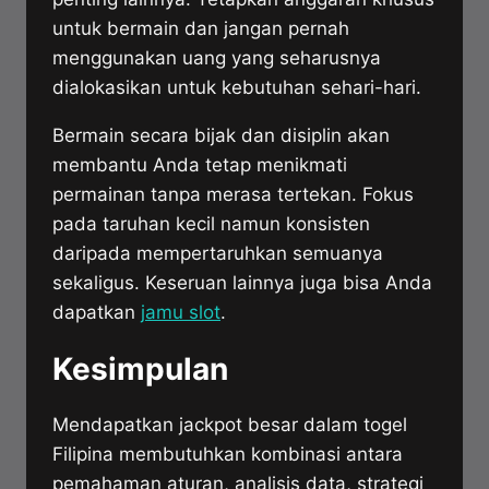
untuk bermain dan jangan pernah
menggunakan uang yang seharusnya
dialokasikan untuk kebutuhan sehari-hari.
Bermain secara bijak dan disiplin akan
membantu Anda tetap menikmati
permainan tanpa merasa tertekan. Fokus
pada taruhan kecil namun konsisten
daripada mempertaruhkan semuanya
sekaligus. Keseruan lainnya juga bisa Anda
dapatkan
jamu slot
.
Kesimpulan
Mendapatkan jackpot besar dalam togel
Filipina membutuhkan kombinasi antara
pemahaman aturan, analisis data, strategi