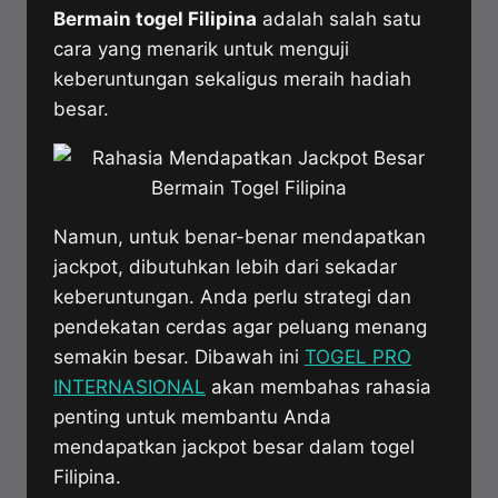
Bermain togel Filipina
adalah salah satu
cara yang menarik untuk menguji
keberuntungan sekaligus meraih hadiah
besar.
Namun, untuk benar-benar mendapatkan
jackpot, dibutuhkan lebih dari sekadar
keberuntungan. Anda perlu strategi dan
pendekatan cerdas agar peluang menang
semakin besar. Dibawah ini
TOGEL PRO
INTERNASIONAL
akan membahas rahasia
penting untuk membantu Anda
mendapatkan jackpot besar dalam togel
Filipina.