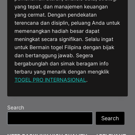
yang tepat, dan manajemen keuangan
yang cermat. Dengan pendekatan
terencana dan disiplin, peluang Anda untuk
memenangkan hadiah besar dapat
meningkat secara signifikan. Selalu ingat
untuk Bermain togel Filipina dengan bijak
dan bertanggung jawab. Segera
bergabunglah dan simak beragam info
terbaru yang menarik dengan mengklik
TOGEL PRO INTERNASIONAL
.
Search
Search