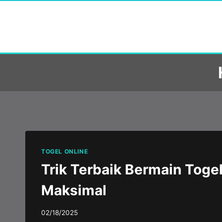
Skip
to
content
TOGEL ONLINE
Trik Terbaik Bermain Toge
Maksimal
02/18/2025