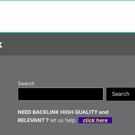
k
Search
Search
NEED BACKLINK HIGH QUALITY and
RELEVANT ?
let us help.
click here