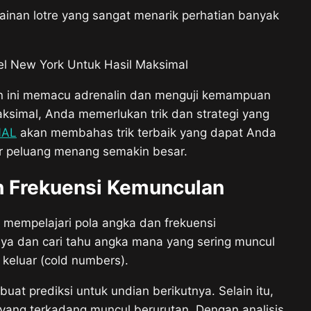
ainan lotre yang sangat menarik perhatian banyak
n ini memacu adrenalin dan menguji kemampuan
aksimal, Anda memerlukan trik dan strategi yang
NAL
akan membahas trik terbaik yang dapat Anda
r peluang menang semakin besar.
 Frekuensi Kemunculan
 mempelajari pola angka dan frekuensi
ya dan cari tahu angka mana yang sering muncul
keluar (cold numbers).
at prediksi untuk undian berikutnya. Selain itu,
 yang terkadang muncul berurutan. Dengan analisis