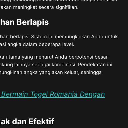
akan meningkat secara signifikan.
han Berlapis
uhan berlapis. Sistem ini memungkinkan Anda untuk
si angka dalam beberapa level.
ka utama yang menurut Anda berpotensi besar
kung lainnya sebagai kombinasi. Pendekatan ini
ngkinan angka yang akan keluar, sehingga
 Bermain Togel Romania Dengan
ak dan Efektif