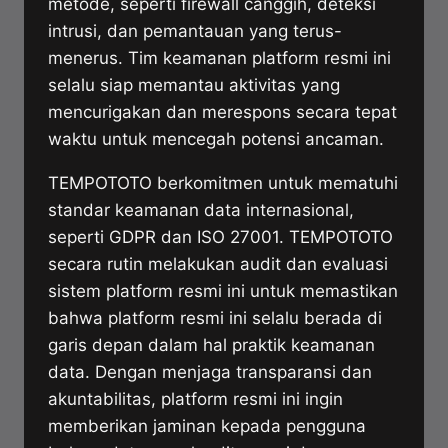
metode, seperti firewall canggih, deteksi
intrusi, dan pemantauan yang terus-
menerus. Tim keamanan platform resmi ini
selalu siap memantau aktivitas yang
mencurigakan dan merespons secara tepat
waktu untuk mencegah potensi ancaman.
TEMPOTOTO berkomitmen untuk mematuhi
standar keamanan data internasional,
seperti GDPR dan ISO 27001. TEMPOTOTO
secara rutin melakukan audit dan evaluasi
sistem platform resmi ini untuk memastikan
bahwa platform resmi ini selalu berada di
garis depan dalam hal praktik keamanan
data. Dengan menjaga transparansi dan
akuntabilitas, platform resmi ini ingin
memberikan jaminan kepada pengguna