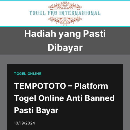
Skip
to
content
Hadiah yang Pasti
Dibayar
TOGEL ONLINE
TEMPOTOTO – Platform
Togel Online Anti Banned
Pasti Bayar
10/19/2024