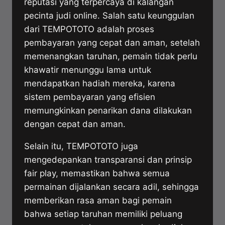
reputasi yang terpercaya di kalangan
pecinta judi online. Salah satu keunggulan
dari TEMPOTOTO adalah proses
pembayaran yang cepat dan aman, setelah
memenangkan taruhan, pemain tidak perlu
khawatir menunggu lama untuk
mendapatkan hadiah mereka, karena
sistem pembayaran yang efisien
memungkinkan penarikan dana dilakukan
dengan cepat dan aman.
Selain itu, TEMPOTOTO juga
mengedepankan transparansi dan prinsip
fair play, memastikan bahwa semua
permainan dijalankan secara adil, sehingga
memberikan rasa aman bagi pemain
bahwa setiap taruhan memiliki peluang