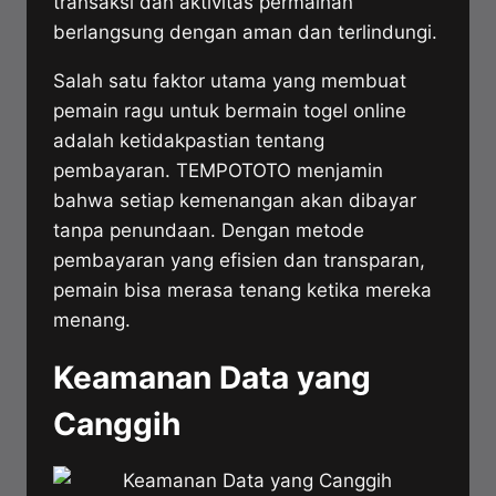
transaksi dan aktivitas permainan
berlangsung dengan aman dan terlindungi.
Salah satu faktor utama yang membuat
pemain ragu untuk bermain togel online
adalah ketidakpastian tentang
pembayaran. TEMPOTOTO menjamin
bahwa setiap kemenangan akan dibayar
tanpa penundaan. Dengan metode
pembayaran yang efisien dan transparan,
pemain bisa merasa tenang ketika mereka
menang.
Keamanan Data yang
Canggih