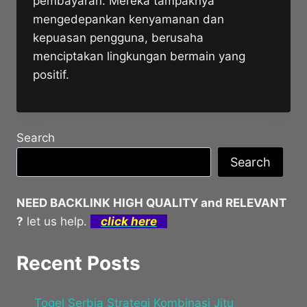
pembayaran. Mereka tampaknya
mengedepankan kenyamanan dan
kepuasan pengguna, berusaha
menciptakan lingkungan bermain yang
positif.
Search
Search
NEED BACKLINK HIGH QUALITY and RELEVANT
?
let us help.
click here
Recent Posts
Togel Serbia Strategi Kombinasi Jitu