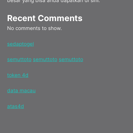
besar yang bisa anda dapatkan di sini.
Recent Comments
No comments to show.
sedaptogel
semuttoto
semuttoto
semuttoto
token 4d
data macau
atas4d