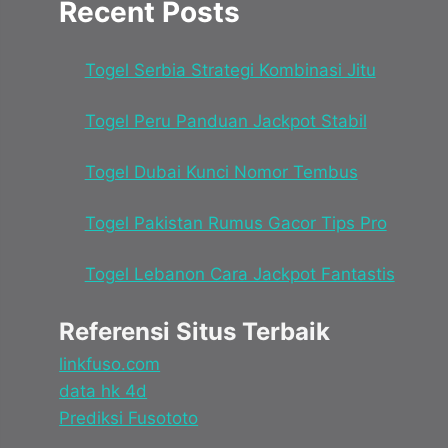
Recent Posts
Togel Serbia Strategi Kombinasi Jitu
Togel Peru Panduan Jackpot Stabil
Togel Dubai Kunci Nomor Tembus
Togel Pakistan Rumus Gacor Tips Pro
Togel Lebanon Cara Jackpot Fantastis
Referensi Situs Terbaik
linkfuso.com
data hk 4d
Prediksi Fusototo