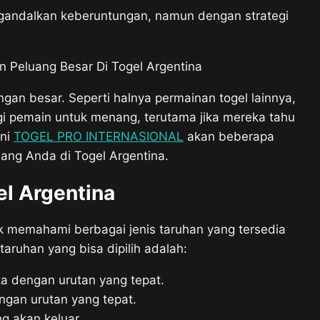
gandalkan keberuntungan, namun dengan strategi
an besar. Seperti halnya permainan togel lainnya,
i pemain untuk menang, terutama jika mereka tahu
ini
TOGEL PRO INTERNASIONAL
akan beberapa
ang Anda di Togel Argentina.
el Argentina
k memahami berbagai jenis taruhan yang tersedia
aruhan yang bisa dipilih adalah:
 dengan urutan yang tepat.
gan urutan yang tepat.
 akan keluar.