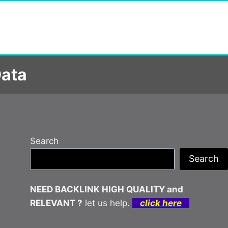
Data
Search
Search
NEED BACKLINK HIGH QUALITY and
RELEVANT ?
let us help.
click here