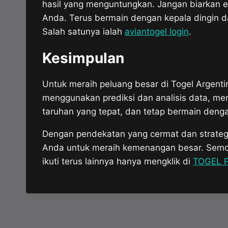
hasil yang menguntungkan. Jangan biarkan
Anda. Terus bermain dengan kepala dingin da
Salah satunya ialah
aviantogel login
.
Kesimpulan
Untuk meraih peluang besar di Togel Argenti
menggunakan prediksi dan analisis data, men
taruhan yang tepat, dan tetap bermain denga
Dengan pendekatan yang cermat dan strateg
Anda untuk meraih kemenangan besar. Semo
ikuti terus lainnya hanya mengklik di
TOGEL 