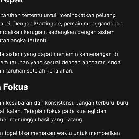
taruhan tertentu untuk meningkatkan peluang
onacci. Dengan Martingale, pemain menggandakan
mbalikan kerugian, sedangkan dengan sistem
utan angka tertentu.
ada sistem yang dapat menjamin kemenangan di
sistem taruhan yang sesuai dengan anggaran Anda
an taruhan setelah kekalahan.
 Fokus
n kesabaran dan konsistensi. Jangan terburu-buru
li kalah. Tetaplah fokus pada strategi dan
abar menunggu hasil yang datang.
nan togel bisa memakan waktu untuk memberikan