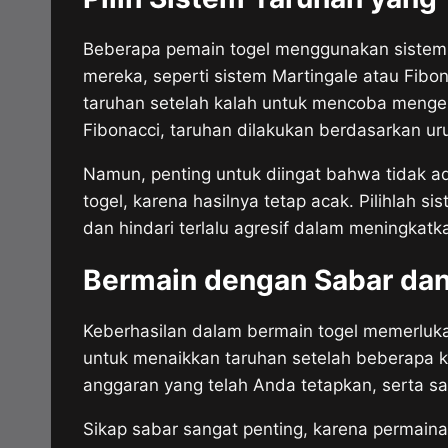
Beberapa pemain togel menggunakan sistem 
mereka, seperti sistem Martingale atau Fib
taruhan setelah kalah untuk mencoba menge
Fibonacci, taruhan dilakukan berdasarkan ur
Namun, penting untuk diingat bahwa tidak 
togel, karena hasilnya tetap acak. Pilihlah 
dan hindari terlalu agresif dalam meningkatk
Bermain dengan Sabar dan
Keberhasilan dalam bermain togel memerluka
untuk menaikkan taruhan setelah beberapa ka
anggaran yang telah Anda tetapkan, serta s
Sikap sabar sangat penting, karena permai