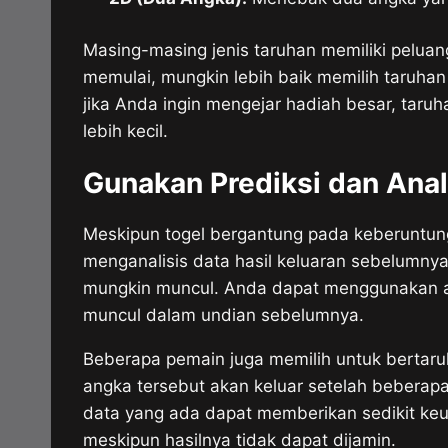
Masing-masing jenis taruhan memiliki pelua
memulai, mungkin lebih baik memilih taruha
jika Anda ingin mengejar hadiah besar, taru
lebih kecil.
Gunakan Prediksi dan Anal
Meskipun togel bergantung pada keberuntu
menganalisis data hasil keluaran sebelumn
mungkin muncul. Anda dapat menggunakan ala
muncul dalam undian sebelumnya.
Beberapa pemain juga memilih untuk bertar
angka tersebut akan keluar setelah beberapa
data yang ada dapat memberikan sedikit k
meskipun hasilnya tidak dapat dijamin.