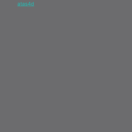
atas4d