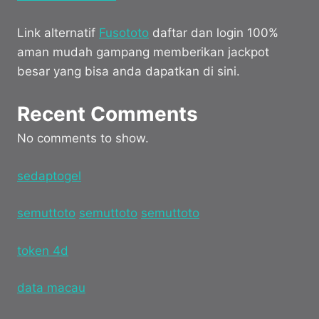
Link alternatif
Fusototo
daftar dan login 100%
aman mudah gampang memberikan jackpot
besar yang bisa anda dapatkan di sini.
Recent Comments
No comments to show.
sedaptogel
semuttoto
semuttoto
semuttoto
token 4d
data macau