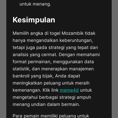
untuk menang.
Kesimpulan
Memilih angka di togel Mozambik tidak
hanya mengandalkan keberuntungan,
tetapi juga pada strategi yang tepat dan
analisis yang cermat. Dengan memahami
format permainan, menggunakan data
statistik, dan menerapkan manajemen
bankroll yang bijak, Anda dapat
meningkatkan peluang untuk meraih
kemenangan.
Klik link
meme4d
untuk
mengetahui berbagai strategi ampuh
menang undian dalam bermain.
Para pemain memiliki peluang untuk