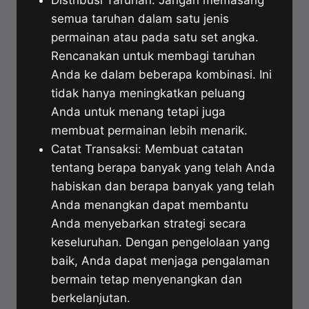
Distribusi Taruhan: Jangan memasang
semua taruhan dalam satu jenis
permainan atau pada satu set angka.
Rencanakan untuk membagi taruhan
Anda ke dalam beberapa kombinasi. Ini
tidak hanya meningkatkan peluang
Anda untuk menang tetapi juga
membuat permainan lebih menarik.
Catat Transaksi: Membuat catatan
tentang berapa banyak yang telah Anda
habiskan dan berapa banyak yang telah
Anda menangkan dapat membantu
Anda menyebarkan strategi secara
keseluruhan. Dengan pengelolaan yang
baik, Anda dapat menjaga pengalaman
bermain tetap menyenangkan dan
berkelanjutan.