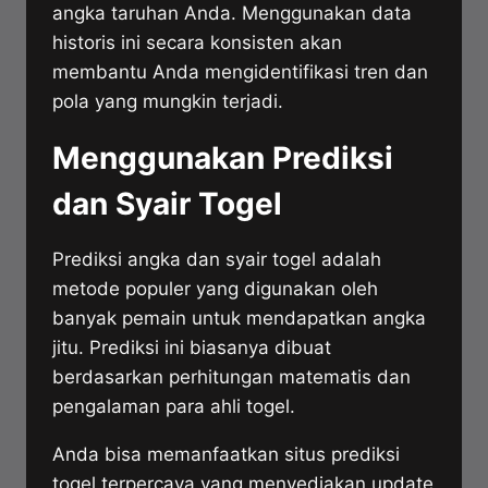
angka taruhan Anda. Menggunakan data
historis ini secara konsisten akan
membantu Anda mengidentifikasi tren dan
pola yang mungkin terjadi.
Menggunakan Prediksi
dan Syair Togel
Prediksi angka dan syair togel adalah
metode populer yang digunakan oleh
banyak pemain untuk mendapatkan angka
jitu. Prediksi ini biasanya dibuat
berdasarkan perhitungan matematis dan
pengalaman para ahli togel.
Anda bisa memanfaatkan situs prediksi
togel terpercaya yang menyediakan update