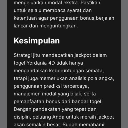
mengeluarkan modal ekstra. Pastikan
untuk selalu membaca syarat dan
ketentuan agar penggunaan bonus berjalan
lancar dan menguntungkan.
Kesimpulan
Strategi jitu mendapatkan jackpot dalam
togel Yordania 4D tidak hanya
mengandalkan keberuntungan semata,
tetapi juga memerlukan analisis pola angka,
penggunaan prediksi terpercaya,
manajemen modal yang bijak, serta
pemanfaatan bonus dari bandar togel.
Dengan pendekatan yang tepat dan
disiplin, peluang Anda untuk meraih jackpot
akan semakin besar. Sudah memahami