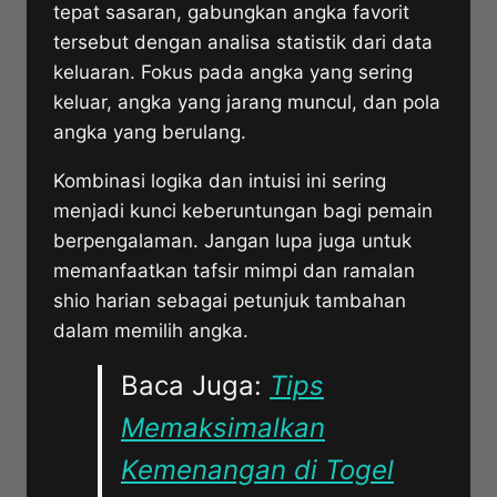
tepat sasaran, gabungkan angka favorit
tersebut dengan analisa statistik dari data
keluaran. Fokus pada angka yang sering
keluar, angka yang jarang muncul, dan pola
angka yang berulang.
Kombinasi logika dan intuisi ini sering
menjadi kunci keberuntungan bagi pemain
berpengalaman. Jangan lupa juga untuk
memanfaatkan tafsir mimpi dan ramalan
shio harian sebagai petunjuk tambahan
dalam memilih angka.
Baca Juga:
Tips
Memaksimalkan
Kemenangan di Togel