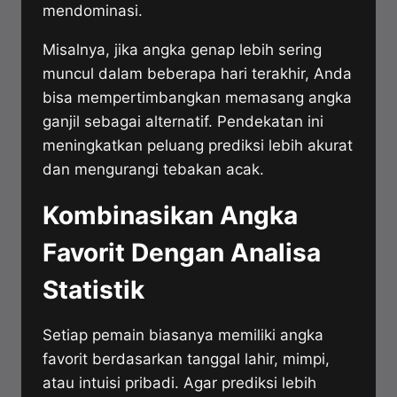
mendominasi.
Misalnya, jika angka genap lebih sering
muncul dalam beberapa hari terakhir, Anda
bisa mempertimbangkan memasang angka
ganjil sebagai alternatif. Pendekatan ini
meningkatkan peluang prediksi lebih akurat
dan mengurangi tebakan acak.
Kombinasikan Angka
Favorit Dengan Analisa
Statistik
Setiap pemain biasanya memiliki angka
favorit berdasarkan tanggal lahir, mimpi,
atau intuisi pribadi. Agar prediksi lebih