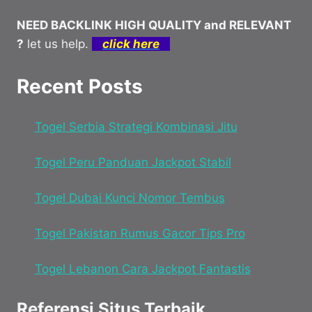
NEED BACKLINK HIGH QUALITY and RELEVANT
?
let us help.
click here
Recent Posts
Togel Serbia Strategi Kombinasi Jitu
Togel Peru Panduan Jackpot Stabil
Togel Dubai Kunci Nomor Tembus
Togel Pakistan Rumus Gacor Tips Pro
Togel Lebanon Cara Jackpot Fantastis
Referensi Situs Terbaik