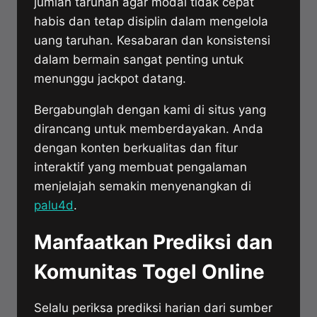
jumlah taruhan agar modal tidak cepat
habis dan tetap disiplin dalam mengelola
uang taruhan. Kesabaran dan konsistensi
dalam bermain sangat penting untuk
menunggu jackpot datang.
Bergabunglah dengan kami di situs yang
dirancang untuk memberdayakan. Anda
dengan konten berkualitas dan fitur
interaktif yang membuat pengalaman
menjelajah semakin menyenangkan di
palu4d
.
Manfaatkan Prediksi dan
Komunitas Togel Online
Selalu periksa prediksi harian dari sumber