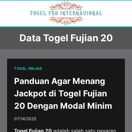
Skip
to
content
Data Togel Fujian 20
TOGEL ONLINE
Panduan Agar Menang
Jackpot di Togel Fujian
20 Dengan Modal Minim
07/14/2025
Togel Fujian 20
adalah salah satu pasaran