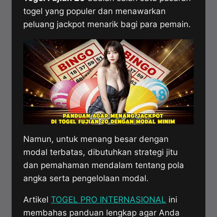
togel yang populer dan menawarkan
peluang jackpot menarik bagi para pemain.
Namun, untuk menang besar dengan
modal terbatas, dibutuhkan strategi jitu
dan pemahaman mendalam tentang pola
angka serta pengelolaan modal.
Artikel
TOGEL PRO INTERNASIONAL
ini
membahas panduan lengkap agar Anda