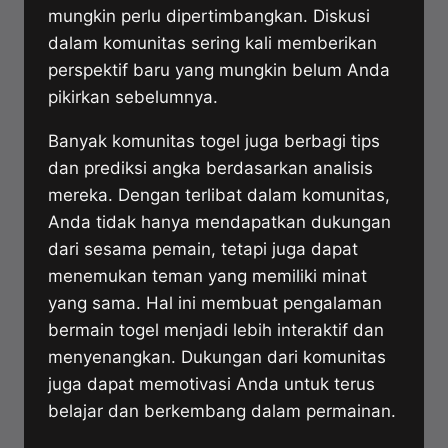
mungkin perlu dipertimbangkan. Diskusi
dalam komunitas sering kali memberikan
perspektif baru yang mungkin belum Anda
pikirkan sebelumnya.
Banyak komunitas togel juga berbagi tips
dan prediksi angka berdasarkan analisis
mereka. Dengan terlibat dalam komunitas,
Anda tidak hanya mendapatkan dukungan
dari sesama pemain, tetapi juga dapat
menemukan teman yang memiliki minat
yang sama. Hal ini membuat pengalaman
bermain togel menjadi lebih interaktif dan
menyenangkan. Dukungan dari komunitas
juga dapat memotivasi Anda untuk terus
belajar dan berkembang dalam permainan.