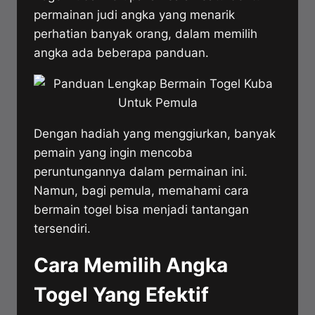
permainan judi angka yang menarik
perhatian banyak orang, dalam memilih
angka ada beberapa panduan.
Dengan hadiah yang menggiurkan, banyak
pemain yang ingin mencoba
peruntungannya dalam permainan ini.
Namun, bagi pemula, memahami cara
bermain togel bisa menjadi tantangan
tersendiri.
Cara Memilih Angka
Togel Yang Efektif