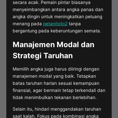
secara acak. Pemain pintar biasanya
menyeimbangkan antara angka panas dan
angka dingin untuk meningkatkan peluang
menang pada
petanitoto2
tanpa
bergantung pada keberuntungan semata.
Manajemen Modal dan
Strategi Taruhan
Memilih angka juga harus diiringi dengan
manajemen modal yang baik. Tetapkan
batas taruhan harian sesuai kemampuan
finansial, agar bermain tetap terkendali dan
tidak menimbulkan tekanan berlebihan.
Selain itu, hindari menggandakan taruhan
saat kalah. Fokus pada kombinasi angka