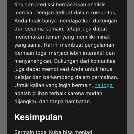
tips dan prediksi berdasarkan analisis
mereka. Dengan terlibat dalam komunitas,
Anda tidak hanya mendapatkan dukungan
dari sesama pemain, tetapi juga dapat
menemukan teman yang memiliki minat
yang sama. Hal ini membuat pengalaman
bermain togel menjadi lebih interaktif dan
menyenangkan. Dukungan dari komunitas
juga dapat memotivasi Anda untuk terus
belajar dan berkembang dalam permainan.
Untuk kalian yang ingin bermain,
haitogel
adalah pilihan terbaik karena mudah
dijangkau dan tanpa hambatan.
Kesimpulan
Bermain togel Kuba bisa menjadi