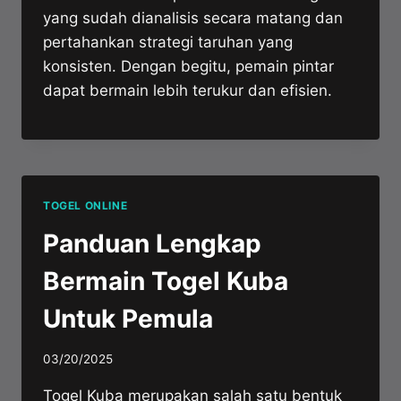
yang sudah dianalisis secara matang dan
pertahankan strategi taruhan yang
konsisten. Dengan begitu, pemain pintar
dapat bermain lebih terukur dan efisien.
TOGEL ONLINE
Panduan Lengkap
Bermain Togel Kuba
Untuk Pemula
03/20/2025
Togel Kuba merupakan salah satu bentuk