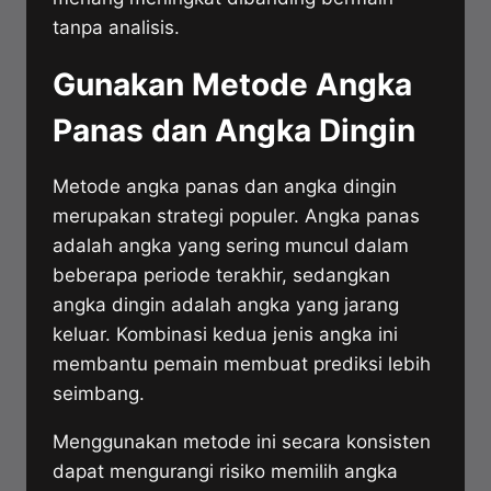
tanpa analisis.
Gunakan Metode Angka
Panas dan Angka Dingin
Metode angka panas dan angka dingin
merupakan strategi populer. Angka panas
adalah angka yang sering muncul dalam
beberapa periode terakhir, sedangkan
angka dingin adalah angka yang jarang
keluar. Kombinasi kedua jenis angka ini
membantu pemain membuat prediksi lebih
seimbang.
Menggunakan metode ini secara konsisten
dapat mengurangi risiko memilih angka