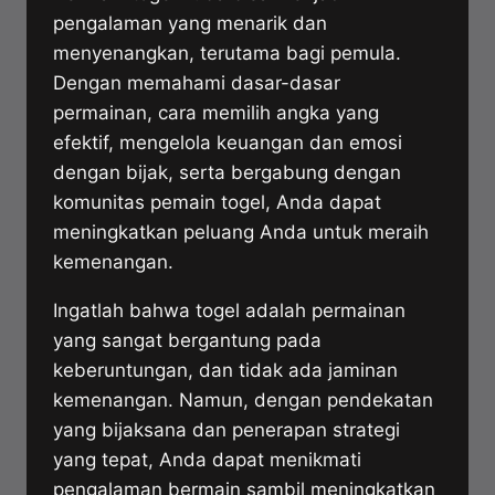
pengalaman yang menarik dan
menyenangkan, terutama bagi pemula.
Dengan memahami dasar-dasar
permainan, cara memilih angka yang
efektif, mengelola keuangan dan emosi
dengan bijak, serta bergabung dengan
komunitas pemain togel, Anda dapat
meningkatkan peluang Anda untuk meraih
kemenangan.
Ingatlah bahwa togel adalah permainan
yang sangat bergantung pada
keberuntungan, dan tidak ada jaminan
kemenangan. Namun, dengan pendekatan
yang bijaksana dan penerapan strategi
yang tepat, Anda dapat menikmati
pengalaman bermain sambil meningkatkan