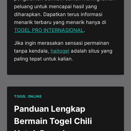
peluang untuk mencapai hasil yang
diharapkan. Dapatkan terus informasi
menarik terbaru yang menarik hanya di
TOGEL PRO INTERNASIONAL
.
Jika ingin merasakan sensasi permainan
tanpa kendala,
haitogel
adalah situs yang
paling tepat untuk kalian.
TOGEL ONLINE
Panduan Lengkap
Bermain Togel Chili