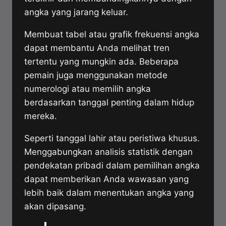
angka yang jarang keluar.
Membuat tabel atau grafik frekuensi angka
dapat membantu Anda melihat tren
tertentu yang mungkin ada. Beberapa
pemain juga menggunakan metode
numerologi atau memilih angka
berdasarkan tanggal penting dalam hidup
mereka.
Seperti tanggal lahir atau peristiwa khusus.
Menggabungkan analisis statistik dengan
pendekatan pribadi dalam pemilihan angka
dapat memberikan Anda wawasan yang
lebih baik dalam menentukan angka yang
akan dipasang.