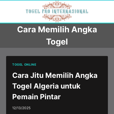
Skip
to
content
Cara Memilih Angka
Togel
TOGEL ONLINE
Cara Jitu Memilih Angka
Togel Algeria untuk
Pemain Pintar
12/13/2025