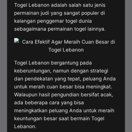
Togel Lebanon adalah salah satu jenis
permainan judi yang sangat populer di
kalangan penggemar togel dunia
s
ebagaimana permainan togel lainnya.
Togel Lebanon bergantung pada
keberuntungan, namun dengan strategi
dan pendekatan yang tepat, peluang Anda
untuk meraih cuan besar bisa meningkat.
Walaupun hasil pengundian bersifat acak,
ada beberapa cara yang bisa
meningkatkan peluang Anda untuk meraih
keuntungan besar saat bermain Togel
Lebanon.