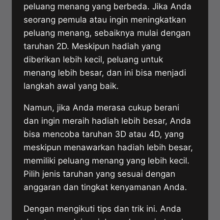
peluang menang yang berbeda. Jika Anda
seorang pemula atau ingin meningkatkan
peluang menang, sebaiknya mulai dengan
taruhan 2D. Meskipun hadiah yang
diberikan lebih kecil, peluang untuk
menang lebih besar, dan ini bisa menjadi
langkah awal yang baik.
Namun, jika Anda merasa cukup berani
dan ingin meraih hadiah lebih besar, Anda
bisa mencoba taruhan 3D atau 4D, yang
meskipun menawarkan hadiah lebih besar,
memiliki peluang menang yang lebih kecil.
Pilih jenis taruhan yang sesuai dengan
anggaran dan tingkat kenyamanan Anda.
Dengan mengikuti tips dan trik ini. Anda