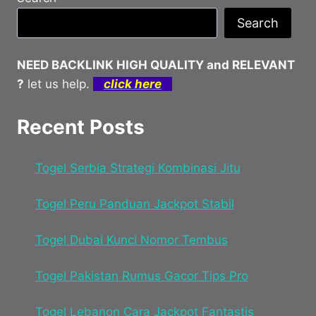
Search
NEED BACKLINK HIGH QUALITY and RELEVANT
?
let us help.
click here
Recent Posts
Togel Serbia Strategi Kombinasi Jitu
Togel Peru Panduan Jackpot Stabil
Togel Dubai Kunci Nomor Tembus
Togel Pakistan Rumus Gacor Tips Pro
Togel Lebanon Cara Jackpot Fantastis