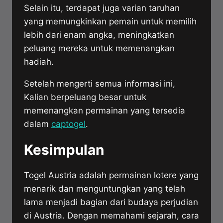
Selain itu, terdapat juga varian taruhan
yang memungkinkan pemain untuk memilih
lebih dari enam angka, meningkatkan
peluang mereka untuk memenangkan
hadiah.
Setelah mengerti semua informasi ini,
Kalian berpeluang besar untuk
memenangkan permainan yang tersedia
dalam
captogel
.
Kesimpulan
Togel Austria adalah permainan lotere yang
menarik dan menguntungkan yang telah
lama menjadi bagian dari budaya perjudian
di Austria. Dengan memahami sejarah, cara