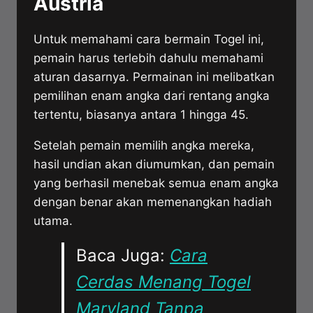
Austria
Untuk memahami cara bermain Togel ini,
pemain harus terlebih dahulu memahami
aturan dasarnya. Permainan ini melibatkan
pemilihan enam angka dari rentang angka
tertentu, biasanya antara 1 hingga 45.
Setelah pemain memilih angka mereka,
hasil undian akan diumumkan, dan pemain
yang berhasil menebak semua enam angka
dengan benar akan memenangkan hadiah
utama.
Baca Juga:
Cara
Cerdas Menang Togel
Maryland Tanpa