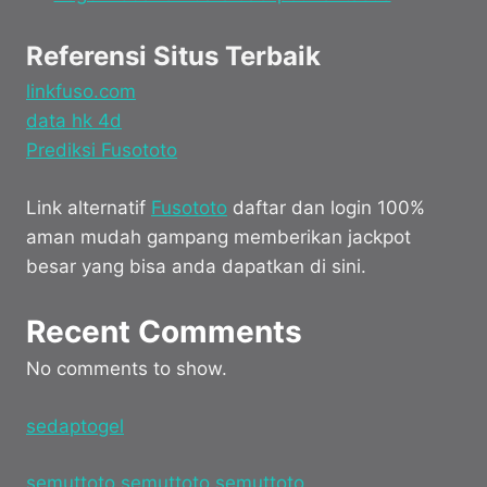
Referensi Situs Terbaik
linkfuso.com
data hk 4d
Prediksi Fusototo
Link alternatif
Fusototo
daftar dan login 100%
aman mudah gampang memberikan jackpot
besar yang bisa anda dapatkan di sini.
Recent Comments
No comments to show.
sedaptogel
semuttoto
semuttoto
semuttoto