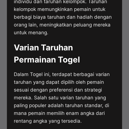
individu dan taruhan kelompok. Taruhan
kelompok memungkinkan pemain untuk
berbagi biaya taruhan dan hadiah dengan
orang lain, meningkatkan peluang mereka
untuk menang.
Varian Taruhan
Permainan Togel
Dalam Togel ini, terdapat berbagai varian
taruhan yang dapat dipilih oleh pemain
sesuai dengan preferensi dan strategi
mereka. Salah satu varian taruhan yang
paling populer adalah taruhan standar, di
mana pemain memilih enam angka dari
rentang angka yang tersedia.