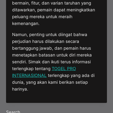
bermain, fitur, dan varian taruhan yang
ditawarkan, pemain dapat meningkatkan
peluang mereka untuk meraih
kemenangan.
Namun, penting untuk diingat bahwa
perjudian harus dilakukan secara
bertanggung jawab, dan pemain harus
menetapkan batasan untuk diri mereka
sendiri. Simak dan ikuti terus informasi
terlengkap tentang
TOGEL PRO
INTERNASIONAL
terlengkap yang ada di
dunia, yang akan kami berikan setiap
harinya.
Search