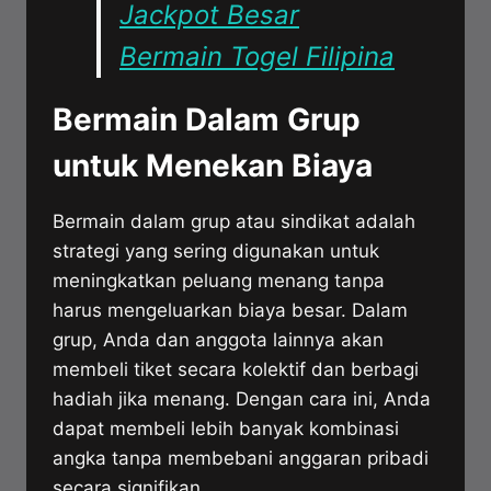
Jackpot Besar
Bermain Togel Filipina
Bermain Dalam Grup
untuk Menekan Biaya
Bermain dalam grup atau sindikat adalah
strategi yang sering digunakan untuk
meningkatkan peluang menang tanpa
harus mengeluarkan biaya besar. Dalam
grup, Anda dan anggota lainnya akan
membeli tiket secara kolektif dan berbagi
hadiah jika menang. Dengan cara ini, Anda
dapat membeli lebih banyak kombinasi
angka tanpa membebani anggaran pribadi
secara signifikan.