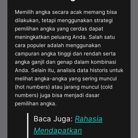
Memilih angka secara acak memang bisa
dilakukan, tetapi menggunakan strategi
pemilihan angka yang cerdas dapat
meningkatkan peluang Anda. Salah satu
cara populer adalah menggunakan
campuran angka tinggi dan rendah serta
angka ganjil dan genap dalam kombinasi
Anda. Selain itu, analisis data historis untuk
melihat angka-angka yang sering muncul
(hot numbers) atau jarang muncul (cold
numbers) juga bisa menjadi dasar
pemilihan angka.
Baca Juga:
Rahasia
Mendapatkan