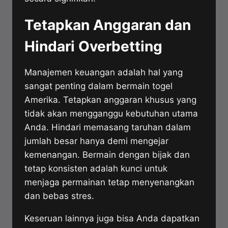
Tetapkan Anggaran dan
Hindari Overbetting
Manajemen keuangan adalah hal yang
sangat penting dalam bermain togel
Amerika. Tetapkan anggaran khusus yang
tidak akan mengganggu kebutuhan utama
Anda. Hindari memasang taruhan dalam
jumlah besar hanya demi mengejar
kemenangan. Bermain dengan bijak dan
tetap konsisten adalah kunci untuk
menjaga permainan tetap menyenangkan
dan bebas stres.
Keseruan lainnya juga bisa Anda dapatkan