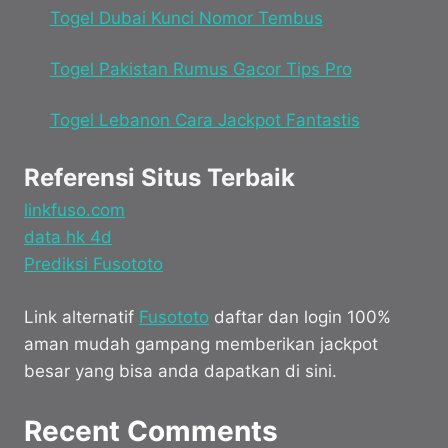
Togel Dubai Kunci Nomor Tembus
Togel Pakistan Rumus Gacor Tips Pro
Togel Lebanon Cara Jackpot Fantastis
Referensi Situs Terbaik
linkfuso.com
data hk 4d
Prediksi Fusototo
Link alternatif
Fusototo
daftar dan login 100%
aman mudah gampang memberikan jackpot
besar yang bisa anda dapatkan di sini.
Recent Comments