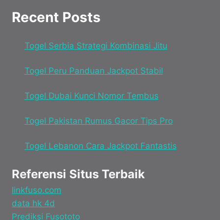
Recent Posts
Togel Serbia Strategi Kombinasi Jitu
Togel Peru Panduan Jackpot Stabil
Togel Dubai Kunci Nomor Tembus
Togel Pakistan Rumus Gacor Tips Pro
Togel Lebanon Cara Jackpot Fantastis
Referensi Situs Terbaik
linkfuso.com
data hk 4d
Prediksi Fusototo