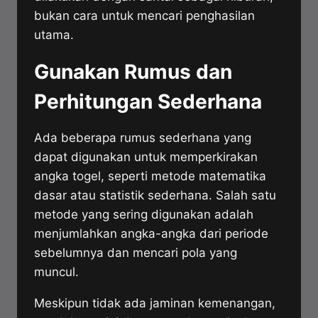
bukan cara untuk mencari penghasilan
utama.
Gunakan Rumus dan
Perhitungan Sederhana
Ada beberapa rumus sederhana yang
dapat digunakan untuk memperkirakan
angka togel, seperti metode matematika
dasar atau statistik sederhana. Salah satu
metode yang sering digunakan adalah
menjumlahkan angka-angka dari periode
sebelumnya dan mencari pola yang
muncul.
Meskipun tidak ada jaminan kemenangan,