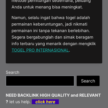
metode perhitungan sederhana, peluang
Anda untuk menang bisa meningkat.
Namun, selalu ingat bahwa togel adalah
permainan keberuntungan, jadi nikmati
permainan ini tanpa tekanan berlebihan.
Segera bergabunglah dan simak beragam
info terbaru yang menarik dengan mengklik
TOGEL PRO INTERNASIONAL
.
Search
Search
NEED BACKLINK HIGH QUALITY and RELEVANT
?
let us help.
click here