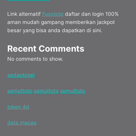
Link alternatif
Fusototo
daftar dan login 100%
aman mudah gampang memberikan jackpot
besar yang bisa anda dapatkan di sini.
Recent Comments
No comments to show.
sedaptogel
semuttoto
semuttoto
semuttoto
token 4d
data macau