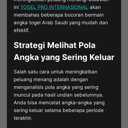
ini
TOGEL PRO INTERNASIONAL
akan
membahas beberapa bocoran bermain
angka togel Arab Saudi yang mudah dan
efektif.
Strategi Melihat Pola
Angka yang Sering Keluar
Salah satu cara untuk meningkatkan
peluang menang adalah dengan
menganalisis pola angka yang sering
muncul pada hasil undian sebelumnya.
Anda bisa mencatat angka-angka yang
sering keluar selama beberapa periode
terakhir.