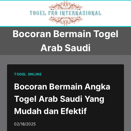
Skip
to
content
Bocoran Bermain Togel
Arab Saudi
TOGEL ONLINE
Bocoran Bermain Angka
Togel Arab Saudi Yang
Mudah dan Efektif
02/18/2025