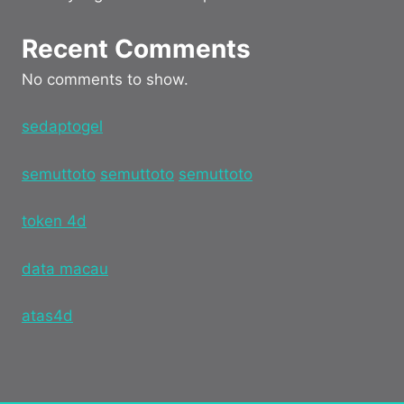
Recent Comments
No comments to show.
sedaptogel
semuttoto
semuttoto
semuttoto
token 4d
data macau
atas4d