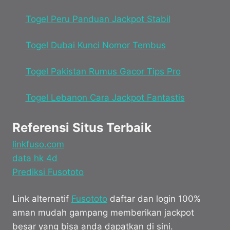
Togel Peru Panduan Jackpot Stabil
Togel Dubai Kunci Nomor Tembus
Togel Pakistan Rumus Gacor Tips Pro
Togel Lebanon Cara Jackpot Fantastis
Referensi Situs Terbaik
linkfuso.com
data hk 4d
Prediksi Fusototo
Link alternatif
Fusototo
daftar dan login 100%
aman mudah gampang memberikan jackpot
besar yang bisa anda dapatkan di sini.