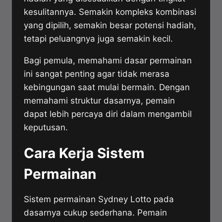
kesulitannya. Semakin kompleks kombinasi
yang dipilih, semakin besar potensi hadiah,
tetapi peluangnya juga semakin kecil.
Bagi pemula, memahami dasar permainan
ini sangat penting agar tidak merasa
kebingungan saat mulai bermain. Dengan
memahami struktur dasarnya, pemain
dapat lebih percaya diri dalam mengambil
keputusan.
Cara Kerja Sistem
Permainan
Sistem permainan Sydney Lotto pada
dasarnya cukup sederhana. Pemain