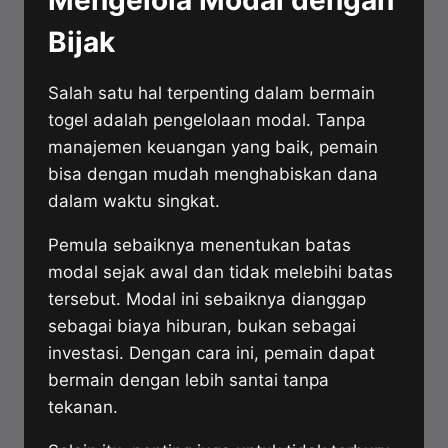
Mengelola Modal dengan
Bijak
Salah satu hal terpenting dalam bermain
togel adalah pengelolaan modal. Tanpa
manajemen keuangan yang baik, pemain
bisa dengan mudah menghabiskan dana
dalam waktu singkat.
Pemula sebaiknya menentukan batas
modal sejak awal dan tidak melebihi batas
tersebut. Modal ini sebaiknya dianggap
sebagai biaya hiburan, bukan sebagai
investasi. Dengan cara ini, pemain dapat
bermain dengan lebih santai tanpa
tekanan.