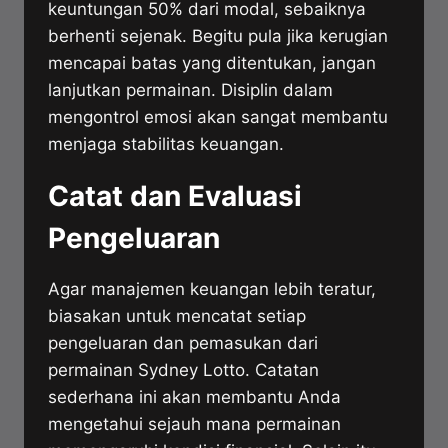
keuntungan 50% dari modal, sebaiknya
berhenti sejenak. Begitu pula jika kerugian
mencapai batas yang ditentukan, jangan
lanjutkan permainan. Disiplin dalam
mengontrol emosi akan sangat membantu
menjaga stabilitas keuangan.
Catat dan Evaluasi
Pengeluaran
Agar manajemen keuangan lebih teratur,
biasakan untuk mencatat setiap
pengeluaran dan pemasukan dari
permainan Sydney Lotto. Catatan
sederhana ini akan membantu Anda
mengetahui sejauh mana permainan