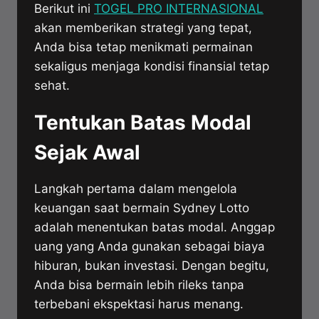
Berikut ini
TOGEL PRO INTERNASIONAL
akan memberikan strategi yang tepat,
Anda bisa tetap menikmati permainan
sekaligus menjaga kondisi finansial tetap
sehat.
Tentukan Batas Modal
Sejak Awal
Langkah pertama dalam mengelola
keuangan saat bermain Sydney Lotto
adalah menentukan batas modal. Anggap
uang yang Anda gunakan sebagai biaya
hiburan, bukan investasi. Dengan begitu,
Anda bisa bermain lebih rileks tanpa
terbebani ekspektasi harus menang.