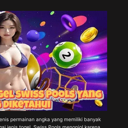
jenis permainan angka yang memiliki banyak
ai jenis togel, Swiss Pools menonjol karena