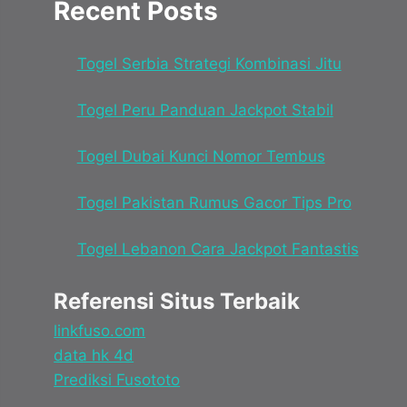
Recent Posts
Togel Serbia Strategi Kombinasi Jitu
Togel Peru Panduan Jackpot Stabil
Togel Dubai Kunci Nomor Tembus
Togel Pakistan Rumus Gacor Tips Pro
Togel Lebanon Cara Jackpot Fantastis
Referensi Situs Terbaik
linkfuso.com
data hk 4d
Prediksi Fusototo