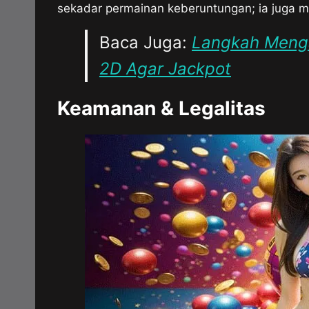
sekadar permainan keberuntungan; ia juga 
Baca Juga:
Langkah Menga
2D Agar Jackpot
Keamanan & Legalitas