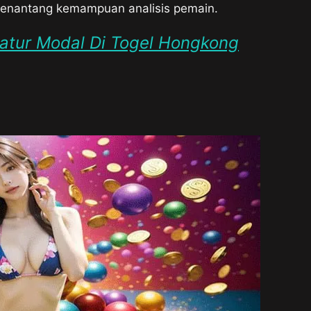
menantang kemampuan analisis pemain.
tur Modal Di Togel Hongkong