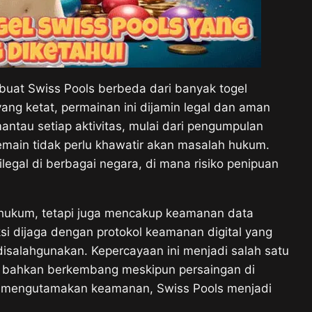
buat Swiss Pools berbeda dari banyak togel
yang ketat, permainan ini dijamin legal dan aman
ntau setiap aktivitas, mulai dari pengumpulan
pemain tidak perlu khawatir akan masalah hukum.
 ilegal di berbagai negara, di mana risiko penipuan
hukum, tetapi juga mencakup keamanan data
si dijaga dengan protokol keamanan digital yang
disalahgunakan. Kepercayaan ini menjadi salah satu
n bahkan berkembang meskipun persaingan di
ng mengutamakan keamanan, Swiss Pools menjadi