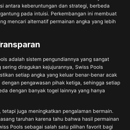
si antara keberuntungan dan strategi, berbeda
rgantung pada intuisi. Perkembangan ini membuat
ng mencari alternatif permainan angka yang lebih
Transparan
Pools adalah sistem pengundiannya yang sangat
 sering diragukan kejujurannya, Swiss Pools
tikan setiap angka yang keluar benar-benar acak
al dengan pengawasan pihak ketiga, sehingga setiap
eda dengan banyak togel lainnya yang hanya
, tetapi juga meningkatkan pengalaman bermain.
masang taruhan karena tahu bahwa hasil permainan
wiss Pools sebagai salah satu pilihan favorit bagi