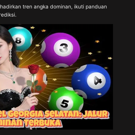
hadirkan tren angka dominan, ikuti panduan
ediksi.