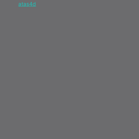
atas4d