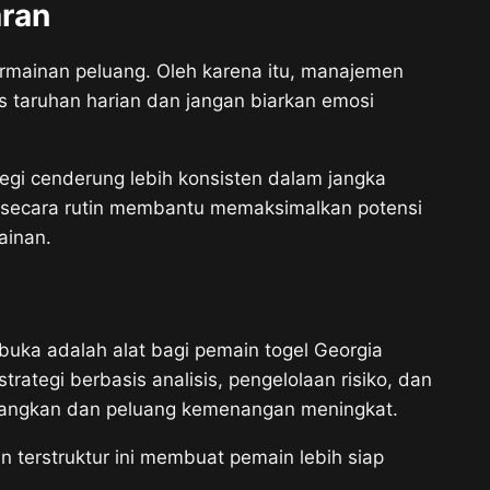
aran
ermainan peluang. Oleh karena itu, manajemen
as taruhan harian dan jangan biarkan emosi
egi cenderung lebih konsisten dalam jangka
n secara rutin membantu memaksimalkan potensi
ainan.
buka adalah alat bagi pemain togel Georgia
rategi berbasis analisis, pengelolaan risiko, dan
nangkan dan peluang kemenangan meningkat.
n terstruktur ini membuat pemain lebih siap