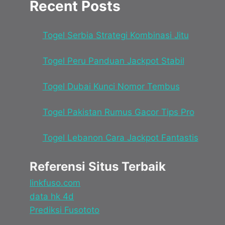
Recent Posts
Togel Serbia Strategi Kombinasi Jitu
Togel Peru Panduan Jackpot Stabil
Togel Dubai Kunci Nomor Tembus
Togel Pakistan Rumus Gacor Tips Pro
Togel Lebanon Cara Jackpot Fantastis
Referensi Situs Terbaik
linkfuso.com
data hk 4d
Prediksi Fusototo