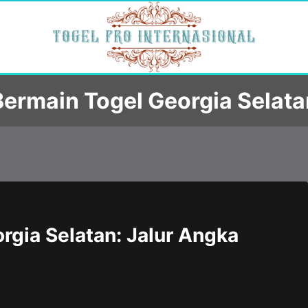
Bermain Togel Georgia Selata
rgia Selatan: Jalur Angka