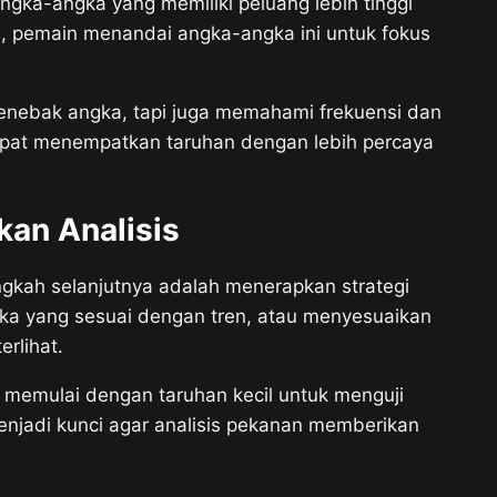
gka-angka yang memiliki peluang lebih tinggi
a, pemain menandai angka-angka ini untuk fokus
enebak angka, tapi juga memahami frekuensi dan
 dapat menempatkan taruhan dengan lebih percaya
kan Analisis
gkah selanjutnya adalah menerapkan strategi
ka yang sesuai dengan tren, atau menyesuaikan
rlihat.
 memulai dengan taruhan kecil untuk menguji
 menjadi kunci agar analisis pekanan memberikan