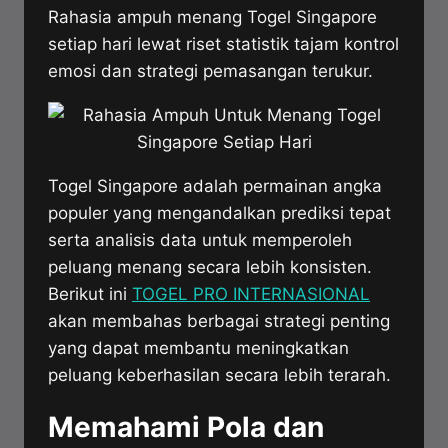
Rahasia ampuh menang Togel Singapore
setiap hari lewat riset statistik tajam kontrol
emosi dan strategi pemasangan terukur.
Togel Singapore adalah permainan angka
populer yang mengandalkan prediksi tepat
serta analisis data untuk memperoleh
peluang menang secara lebih konsisten.
Berikut ini
TOGEL PRO INTERNASIONAL
akan membahas berbagai strategi penting
yang dapat membantu meningkatkan
peluang keberhasilan secara lebih terarah.
Memahami Pola dan