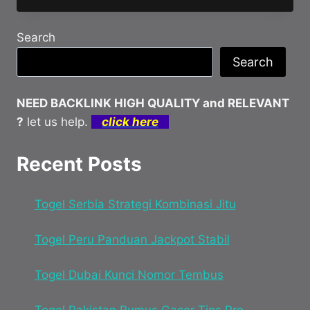
Search
Search
NEED BACKLINK HIGH QUALITY and RELEVANT
?
let us help.
click here
Recent Posts
Togel Serbia Strategi Kombinasi Jitu
Togel Peru Panduan Jackpot Stabil
Togel Dubai Kunci Nomor Tembus
Togel Pakistan Rumus Gacor Tips Pro