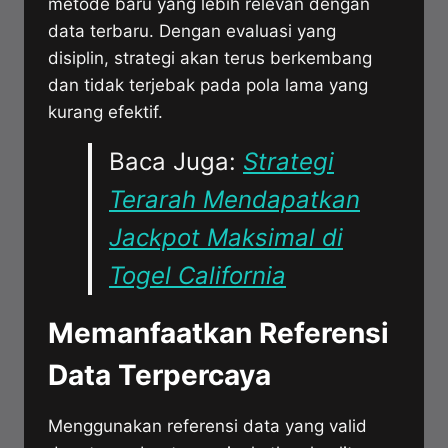
metode baru yang lebih relevan dengan
data terbaru. Dengan evaluasi yang
disiplin, strategi akan terus berkembang
dan tidak terjebak pada pola lama yang
kurang efektif.
Baca Juga:
Strategi
Terarah Mendapatkan
Jackpot Maksimal di
Togel California
Memanfaatkan Referensi
Data Terpercaya
Menggunakan referensi data yang valid