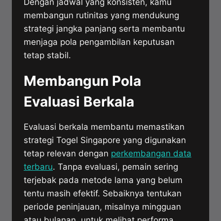
Dengan jadwal yang konsisten, kamu
membangun rutinitas yang mendukung
strategi jangka panjang serta membantu
menjaga pola pengambilan keputusan
tetap stabil.
Membangun Pola
Evaluasi Berkala
Evaluasi berkala membantu memastikan
strategi Togel Singapore yang digunakan
tetap relevan dengan
perkembangan data
terbaru
. Tanpa evaluasi, pemain sering
terjebak pada metode lama yang belum
tentu masih efektif. Sebaiknya tentukan
periode peninjauan, misalnya mingguan
atau bulanan, untuk melihat performa