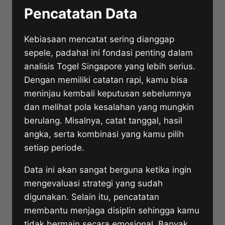
Pencatatan Data
Kebiasaan mencatat sering dianggap
sepele, padahal ini fondasi penting dalam
analisis Togel Singapore yang lebih serius.
Dengan memiliki catatan rapi, kamu bisa
meninjau kembali keputusan sebelumnya
dan melihat pola kesalahan yang mungkin
berulang. Misalnya, catat tanggal, hasil
angka, serta kombinasi yang kamu pilih
setiap periode.
Data ini akan sangat berguna ketika ingin
mengevaluasi strategi yang sudah
digunakan. Selain itu, pencatatan
membantu menjaga disiplin sehingga kamu
tidak bermain secara emosional. Banyak