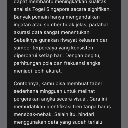
dapat membantu meningkatkan kualitas
analisis Togel Singapore secara signifikan.
Banyak pemain hanya mengandalkan
ingatan atau sumber tidak jelas, padahal
akurasi data sangat menentukan.
Sebaiknya gunakan riwayat keluaran dari
sumber terpercaya yang konsisten
diperbarui setiap hari. Dengan begitu,
perhitungan pola dan frekuensi angka
menjadi lebih akurat.
Contohnya, kamu bisa membuat tabel
sederhana mingguan untuk melihat
pergerakan angka secara visual. Cara ini
memudahkan identifikasi tren tanpa harus
menebak-nebak. Selain itu, hindari
menggunakan data yang sudah terlalu