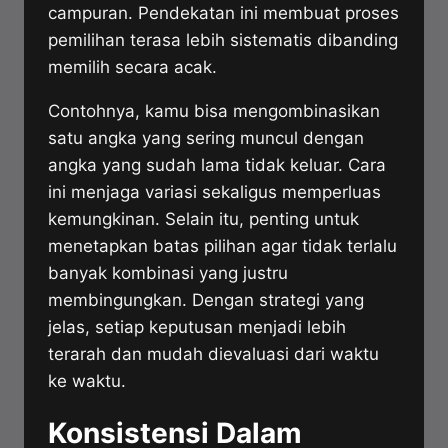
campuran. Pendekatan ini membuat proses
pemilihan terasa lebih sistematis dibanding
memilih secara acak.
Contohnya, kamu bisa mengombinasikan
satu angka yang sering muncul dengan
angka yang sudah lama tidak keluar. Cara
ini menjaga variasi sekaligus memperluas
kemungkinan. Selain itu, penting untuk
menetapkan batas pilihan agar tidak terlalu
banyak kombinasi yang justru
membingungkan. Dengan strategi yang
jelas, setiap keputusan menjadi lebih
terarah dan mudah dievaluasi dari waktu
ke waktu.
Konsistensi Dalam