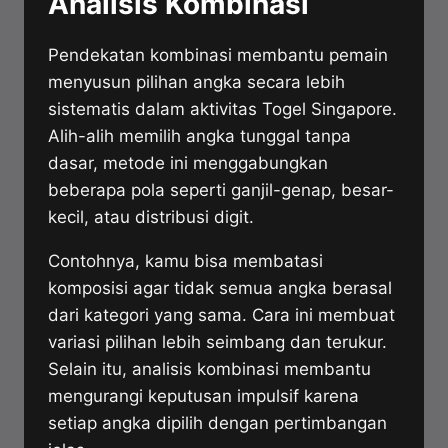
Analisis Kombinasi
Pendekatan kombinasi membantu pemain
menyusun pilihan angka secara lebih
sistematis dalam aktivitas Togel Singapore.
Alih-alih memilih angka tunggal tanpa
dasar, metode ini menggabungkan
beberapa pola seperti ganjil-genap, besar-
kecil, atau distribusi digit.
Contohnya, kamu bisa membatasi
komposisi agar tidak semua angka berasal
dari kategori yang sama. Cara ini membuat
variasi pilihan lebih seimbang dan terukur.
Selain itu, analisis kombinasi membantu
mengurangi keputusan impulsif karena
setiap angka dipilih dengan pertimbangan