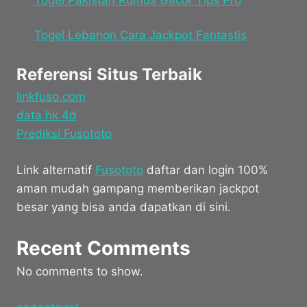
Togel Lebanon Cara Jackpot Fantastis
Referensi Situs Terbaik
linkfuso.com
data hk 4d
Prediksi Fusototo
Link alternatif
Fusototo
daftar dan login 100%
aman mudah gampang memberikan jackpot
besar yang bisa anda dapatkan di sini.
Recent Comments
No comments to show.