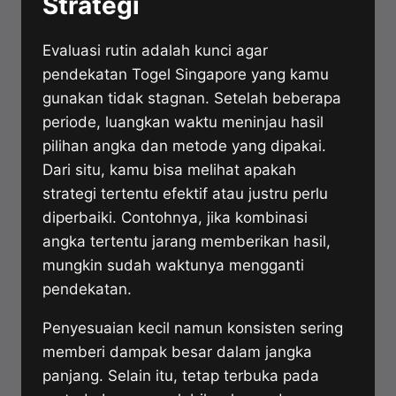
Strategi
Evaluasi rutin adalah kunci agar
pendekatan Togel Singapore yang kamu
gunakan tidak stagnan. Setelah beberapa
periode, luangkan waktu meninjau hasil
pilihan angka dan metode yang dipakai.
Dari situ, kamu bisa melihat apakah
strategi tertentu efektif atau justru perlu
diperbaiki. Contohnya, jika kombinasi
angka tertentu jarang memberikan hasil,
mungkin sudah waktunya mengganti
pendekatan.
Penyesuaian kecil namun konsisten sering
memberi dampak besar dalam jangka
panjang. Selain itu, tetap terbuka pada