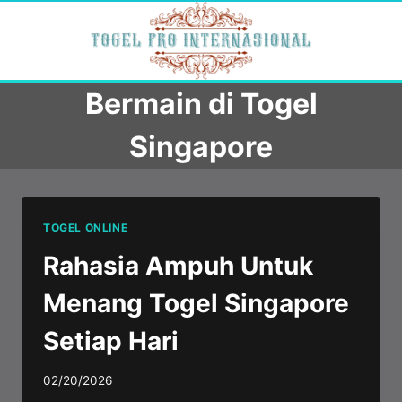
Skip
to
content
Bermain di Togel
Singapore
TOGEL ONLINE
Rahasia Ampuh Untuk
Menang Togel Singapore
Setiap Hari
02/20/2026