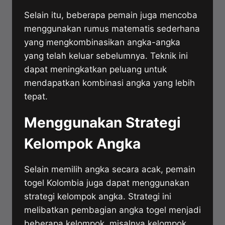
Selain itu, beberapa pemain juga mencoba
menggunakan rumus matematis sederhana
yang mengkombinasikan angka-angka
yang telah keluar sebelumnya. Teknik ini
dapat meningkatkan peluang untuk
mendapatkan kombinasi angka yang lebih
tepat.
Menggunakan Strategi
Kelompok Angka
Selain memilih angka secara acak, pemain
togel Kolombia juga dapat menggunakan
strategi kelompok angka. Strategi ini
melibatkan pembagian angka togel menjadi
beberapa kelompok, misalnya kelompok