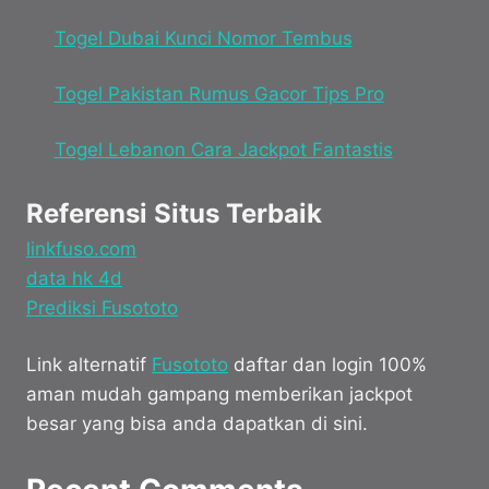
Togel Dubai Kunci Nomor Tembus
Togel Pakistan Rumus Gacor Tips Pro
Togel Lebanon Cara Jackpot Fantastis
Referensi Situs Terbaik
linkfuso.com
data hk 4d
Prediksi Fusototo
Link alternatif
Fusototo
daftar dan login 100%
aman mudah gampang memberikan jackpot
besar yang bisa anda dapatkan di sini.