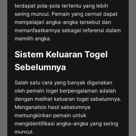
terdapat pola-pola tertentu yang lebih
sering muncul. Pemain yang cermat dapat
mempelajari angka-angka tersebut dan
memanfaatkannya sebagai referensi dalam
memilih angka.
Sistem Keluaran Togel
Sebelumnya
Salah satu cara yang banyak digunakan
oleh pemain togel berpengalaman adalah
dengan melihat keluaran togel sebelumnya.
Menganalisis hasil sebelumnya
memungkinkan pemain untuk
mengidentifikasi angka-angka yang sering
muncul.