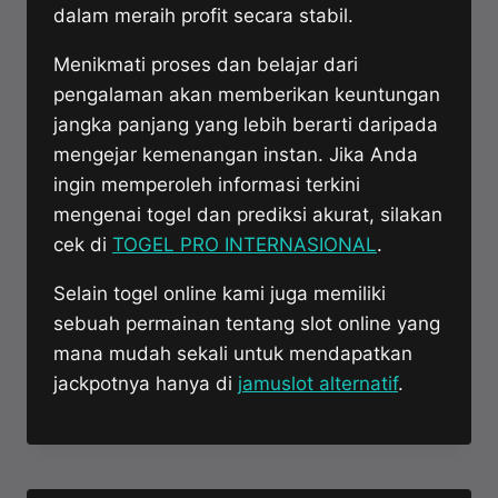
dalam meraih profit secara stabil.
Menikmati proses dan belajar dari
pengalaman akan memberikan keuntungan
jangka panjang yang lebih berarti daripada
mengejar kemenangan instan. Jika Anda
ingin memperoleh informasi terkini
mengenai togel dan prediksi akurat, silakan
cek di
TOGEL PRO INTERNASIONAL
.
Selain togel online kami juga memiliki
sebuah permainan tentang slot online yang
mana mudah sekali untuk mendapatkan
jackpotnya hanya di
jamuslot alternatif
.