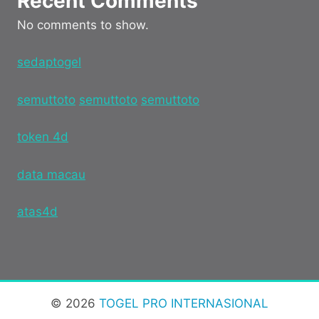
Recent Comments
No comments to show.
sedaptogel
semuttoto
semuttoto
semuttoto
token 4d
data macau
atas4d
© 2026
TOGEL PRO INTERNASIONAL