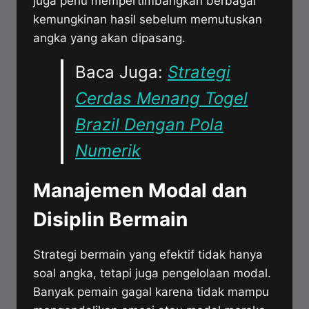
juga perlu mempertimbangkan berbagai
kemungkinan hasil sebelum memutuskan
angka yang akan dipasang.
Baca Juga:
Strategi
Cerdas Menang Togel
Brazil Dengan Pola
Numerik
Manajemen Modal dan
Disiplin Bermain
Strategi bermain yang efektif tidak hanya
soal angka, tetapi juga pengelolaan modal.
Banyak pemain gagal karena tidak mampu