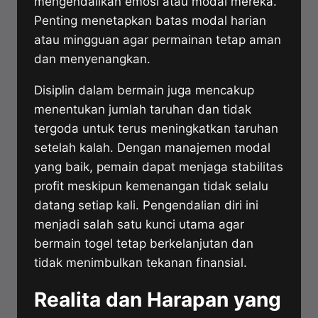
mengendalikan emosi atau modal mereka.
Penting menetapkan batas modal harian
atau mingguan agar permainan tetap aman
dan menyenangkan.
Disiplin dalam bermain juga mencakup
menentukan jumlah taruhan dan tidak
tergoda untuk terus meningkatkan taruhan
setelah kalah. Dengan manajemen modal
yang baik, pemain dapat menjaga stabilitas
profit meskipun kemenangan tidak selalu
datang setiap kali. Pengendalian diri ini
menjadi salah satu kunci utama agar
bermain togel tetap berkelanjutan dan
tidak menimbulkan tekanan finansial.
Realita dan Harapan yang