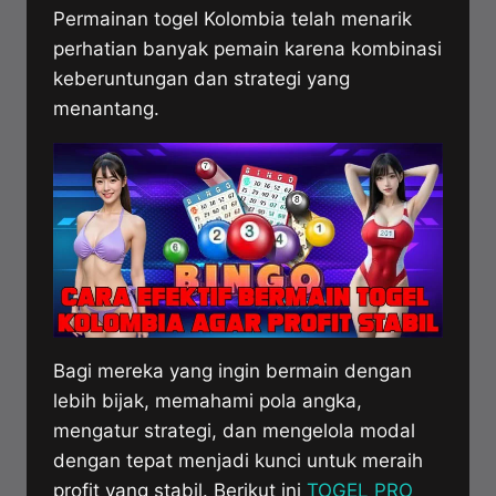
Permainan togel Kolombia telah menarik
perhatian banyak pemain karena kombinasi
keberuntungan dan strategi yang
menantang.
Bagi mereka yang ingin bermain dengan
lebih bijak, memahami pola angka,
mengatur strategi, dan mengelola modal
dengan tepat menjadi kunci untuk meraih
profit yang stabil. Berikut ini
TOGEL PRO