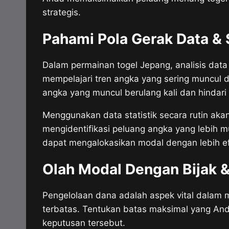
strategis.
Pahami Pola Gerak Data & S
Dalam permainan togel Jepang, analisis data
mempelajari tren angka yang sering muncul 
angka yang muncul berulang kali dan hindari
Menggunakan data statistik secara rutin a
mengidentifikasi peluang angka yang lebih 
dapat mengalokasikan modal dengan lebih ef
Olah Modal Dengan Bijak &
Pengelolaan dana adalah aspek vital dala
terbatas. Tentukan batas maksimal yang And
keputusan tersebut.