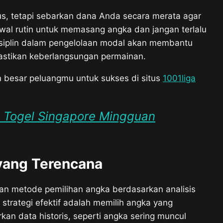
us, tetapi sebarkan dana Anda secara merata agar
adwal rutin untuk memasang angka dan jangan terlalu
disiplin dalam pengelolaan modal akan membantu
stikan keberlangsungan permainan.
besar peluangmu untuk sukses di situs
1001liga
a Togel Singapore Mingguan
 yang Terencana
an metode pemilihan angka berdasarkan analisis
 strategi efektif adalah memilih angka yang
rkan data historis, seperti angka sering muncul