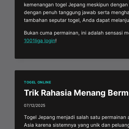
kemenangan togel Jepang meskipun dengan a
dengan penuh tanggung jawab serta mengha
tambahan seputar togel, Anda dapat melanj
Bukan cuma permainan, ini adalah sensasi 
1001liga login
!
TOGEL ONLINE
Trik Rahasia Menang Berm
07/12/2025
Togel Jepang menjadi salah satu permainan 
Asia karena sistemnya yang unik dan peluang