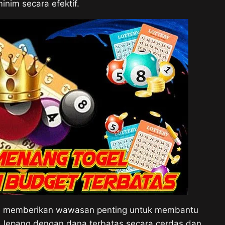
nim secara efektif.
 memberikan wawasan penting untuk membantu
Jepang dengan dana terbatas secara cerdas dan