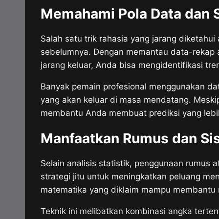
Memahami Pola Data dan S
Salah satu trik rahasia yang jarang diketahui 
sebelumnya. Dengan memantau data-rekap an
jarang keluar, Anda bisa mengidentifikasi tren
Banyak pemain profesional menggunakan data
yang akan keluar di masa mendatang. Meski
membantu Anda membuat prediksi yang lebih 
Manfaatkan Rumus dan Sis
Selain analisis statistik, penggunaan rumus a
strategi jitu untuk meningkatkan peluang m
matematika yang diklaim mampu membantu m
Teknik ini melibatkan kombinasi angka terte