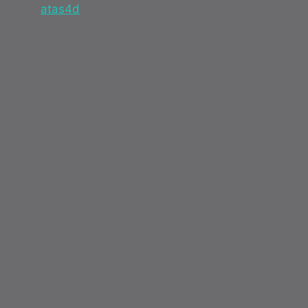
atas4d