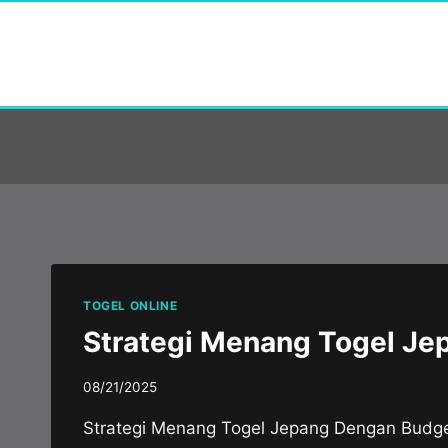
Skip
to
content
TOGEL ONLINE
Strategi Menang Togel Je
08/21/2025
Strategi Menang Togel Jepang Dengan Budge