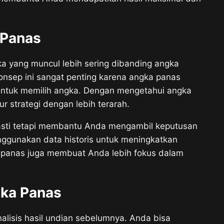
Panas
ka yang muncul lebih sering dibanding angka
onsep ini sangat penting karena angka panas
 untuk memilih angka. Dengan mengetahui angka
 strategi dengan lebih terarah.
sti tetapi membantu Anda mengambil keputusan
nggunakan data historis untuk meningkatkan
panas juga membuat Anda lebih fokus dalam
gka Panas
alisis hasil undian sebelumnya. Anda bisa