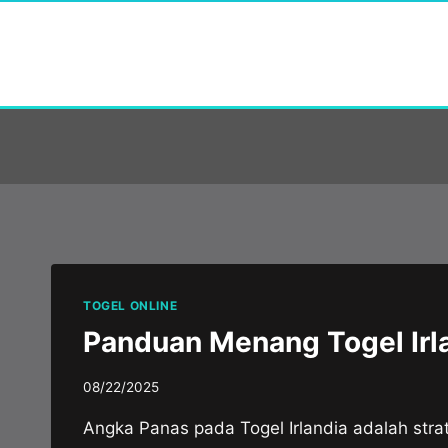
Skip
to
content
TOGEL ONLINE
Panduan Menang Togel Irl
08/22/2025
Angka Panas pada Togel Irlandia adalah str