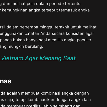
 dan melihat pola dalam periode tertentu.
r kemungkinan angka tersebut termasuk angka
sil dalam beberapa minggu terakhir untuk melihat
 menggunakan catatan Anda secara konsisten agar
ka panas bukan hanya soal memilih angka populer
ang mungkin berulang.
el Vietnam Agar Menang Saat
anas
Anda adalah membuat kombinasi angka dengan
s saja, tetapi kombinasikan dengan angka lain
Anda membuat prediksi lebih seimbang dan