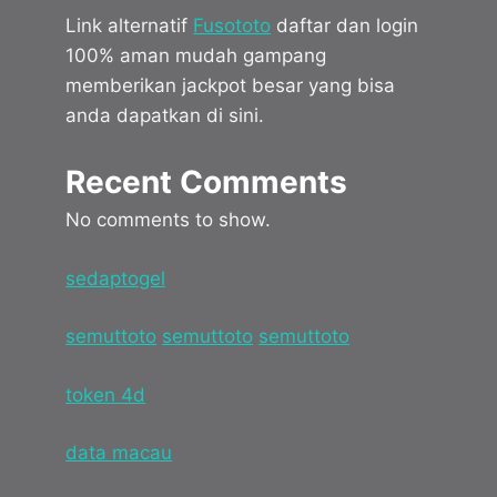
Link alternatif
Fusototo
daftar dan login
100% aman mudah gampang
memberikan jackpot besar yang bisa
anda dapatkan di sini.
Recent Comments
No comments to show.
sedaptogel
semuttoto
semuttoto
semuttoto
token 4d
data macau