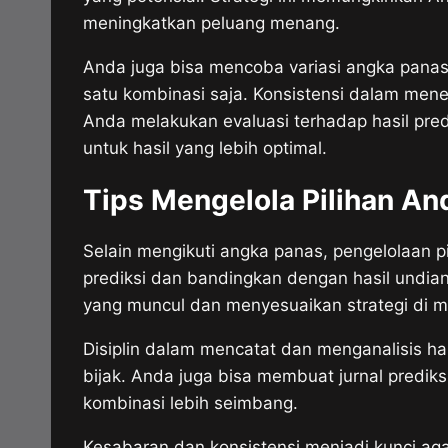
meningkatkan peluang menang.
Anda juga bisa mencoba variasi angka panas 
satu kombinasi saja. Konsistensi dalam mener
Anda melakukan evaluasi terhadap hasil pre
untuk hasil yang lebih optimal.
Tips Mengelola Pilihan An
Selain mengikuti angka panas, pengelolaan pi
prediksi dan bandingkan dengan hasil undian
yang muncul dan menyesuaikan strategi di 
Disiplin dalam mencatat dan menganalisis 
bijak. Anda juga bisa membuat jurnal predik
kombinasi lebih seimbang.
Kesabaran dan konsistensi menjadi kunci a