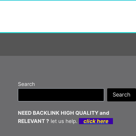
Search
Search
NEED BACKLINK HIGH QUALITY and
RELEVANT ?
let us help.
click here