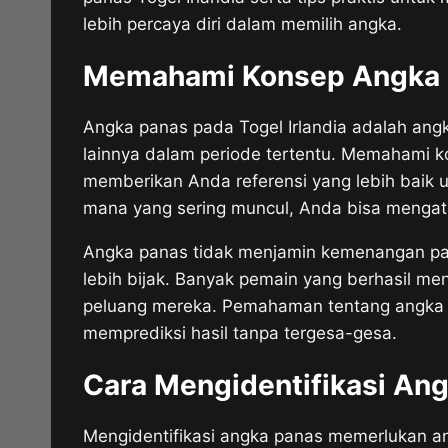
lebih percaya diri dalam memilih angka.
Memahami Konsep Angka 
Angka panas pada Togel Irlandia adalah ang
lainnya dalam periode tertentu. Memahami k
memberikan Anda referensi yang lebih baik
mana yang sering muncul, Anda bisa mengatur
Angka panas tidak menjamin kemenangan pa
lebih bijak. Banyak pemain yang berhasil me
peluang mereka. Pemahaman tentang angka 
memprediksi hasil tanpa tergesa-gesa.
Cara Mengidentifikasi An
Mengidentifikasi angka panas memerlukan an