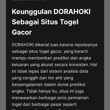
Keunggulan DORAHOKI
Sebagai Situs Togel
Gacor
DORAHOKI dikenal luas karena reputasinya
sebagai situs togel gacor, yang berarti
mampu memberikan prediksi dan angka
keluaran yang akurat secara konsisten. Hal
ini tidak lepas dari sistem analisis data
yang canggih dan tim ahli yang
berpengalaman dalam dunia prediksi
angka. Tidak hanya itu, situs ini juga
menawarkan berbagai jenis permainan
togel dari berbagai pasar seperti