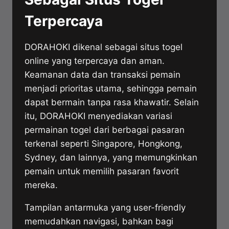
Terpercaya
DORAHOKI dikenal sebagai situs togel
online yang terpercaya dan aman.
Keamanan data dan transaksi pemain
menjadi prioritas utama, sehingga pemain
dapat bermain tanpa rasa khawatir. Selain
itu, DORAHOKI menyediakan variasi
permainan togel dari berbagai pasaran
terkenal seperti Singapore, Hongkong,
Sydney, dan lainnya, yang memungkinkan
pemain untuk memilih pasaran favorit
mereka.
Tampilan antarmuka yang user-friendly
memudahkan navigasi, bahkan bagi