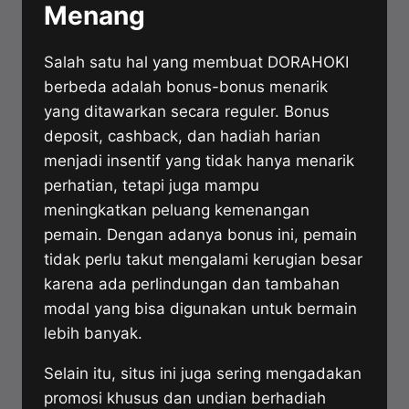
Menang
Salah satu hal yang membuat DORAHOKI
berbeda adalah bonus-bonus menarik
yang ditawarkan secara reguler. Bonus
deposit, cashback, dan hadiah harian
menjadi insentif yang tidak hanya menarik
perhatian, tetapi juga mampu
meningkatkan peluang kemenangan
pemain. Dengan adanya bonus ini, pemain
tidak perlu takut mengalami kerugian besar
karena ada perlindungan dan tambahan
modal yang bisa digunakan untuk bermain
lebih banyak.
Selain itu, situs ini juga sering mengadakan
promosi khusus dan undian berhadiah