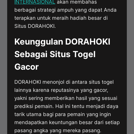
INTERNASIONAL
akan membahas
berbagai strategi ampuh yang dapat Anda
terapkan untuk meraih hadiah besar di
Situs DORAHOKI.
Keunggulan DORAHOKI
Sebagai Situs Togel
Gacor
DORAHOKI menonjol di antara situs togel
lainnya karena reputasinya yang gacor,
yakni sering memberikan hasil yang sesuai
prediksi pemain. Hal ini tentu menjadi daya
tarik utama bagi para pemain yang ingin
mendapatkan keuntungan besar dari setiap
pasang angka yang mereka pasang.