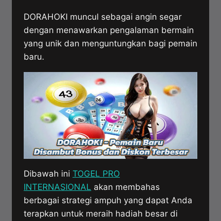
DORAHOKI muncul sebagai angin segar
dengan menawarkan pengalaman bermain
yang unik dan menguntungkan bagi pemain
baru.
Dibawah ini
TOGEL PRO
INTERNASIONAL
akan membahas
berbagai strategi ampuh yang dapat Anda
terapkan untuk meraih hadiah besar di