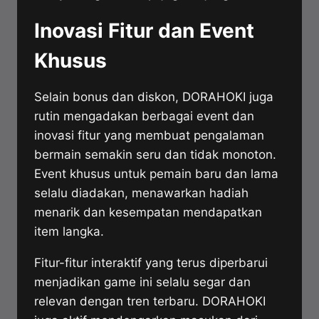
Inovasi Fitur dan Event
Khusus
Selain bonus dan diskon, DORAHOKI juga
rutin mengadakan berbagai event dan
inovasi fitur yang membuat pengalaman
bermain semakin seru dan tidak monoton.
Event khusus untuk pemain baru dan lama
selalu diadakan, menawarkan hadiah
menarik dan kesempatan mendapatkan
item langka.
Fitur-fitur interaktif yang terus diperbarui
menjadikan game ini selalu segar dan
relevan dengan tren terbaru. DORAHOKI