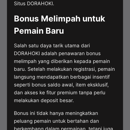
Situs DORAHOKI.
Bonus Melimpah untuk
Pemain Baru
Salah satu daya tarik utama dari
DORAHOKI adalah penawaran bonus
melimpah yang diberikan kepada pemain
baru. Setelah melakukan registrasi, pemain
langsung mendapatkan berbagai insentif
seperti bonus saldo awal, item eksklusif,
dan akses ke fitur premium tanpa perlu
melakukan deposit besar.
Bonus ini tidak hanya meningkatkan
peluang pemain untuk bertahan dan
berkembang dalam permainan, tetapi juga