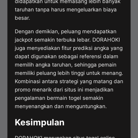
didapatkan untuk memasang lebih banyak
taruhan tanpa harus mengeluarkan biaya
besar.
Dengan demikian, peluang mendapatkan
jackpot semakin terbuka lebar. DORAHOKI
juga menyediakan fitur prediksi angka yang
dapat digunakan sebagai referensi dalam
memilih angka taruhan, sehingga pemain
memiliki peluang lebih tinggi untuk menang.
Kombinasi antara strategi yang matang dan
promo menarik dari situs ini menjadikan
pengalaman bermain togel semakin
menyenangkan dan menguntungkan.
Kesimpulan