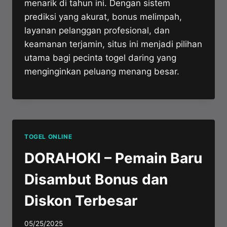
menarik di tahun ini. Dengan sistem
prediksi yang akurat, bonus melimpah,
layanan pelanggan profesional, dan
keamanan terjamin, situs ini menjadi pilihan
utama bagi pecinta togel daring yang
menginginkan peluang menang besar.
TOGEL ONLINE
DORAHOKI – Pemain Baru
Disambut Bonus dan
Diskon Terbesar
05/25/2025