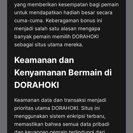
yang memberikan kesempatan bagi pemain
untuk mendapatkan hadiah besar secara
cuma-cuma. Keberagaman bonus ini
menjadi salah satu alasan mengapa
banyak pemain memilih DORAHOKI
sebagai situs utama mereka.
Keamanan dan
Kenyamanan Bermain di
DORAHOKI
Keamanan data dan transaksi menjadi
prioritas utama DORAHOKI. Situs ini
menggunakan sistem enkripsi terbaru,
memastikan bahwa semua data pribadi
dan keuangan pemain terlindungi dari