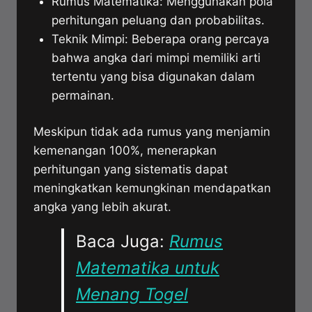
Rumus Matematika: Menggunakan pola
perhitungan peluang dan probabilitas.
Teknik Mimpi: Beberapa orang percaya
bahwa angka dari mimpi memiliki arti
tertentu yang bisa digunakan dalam
permainan.
Meskipun tidak ada rumus yang menjamin
kemenangan 100%, menerapkan
perhitungan yang sistematis dapat
meningkatkan kemungkinan mendapatkan
angka yang lebih akurat.
Baca Juga:
Rumus
Matematika untuk
Menang Togel