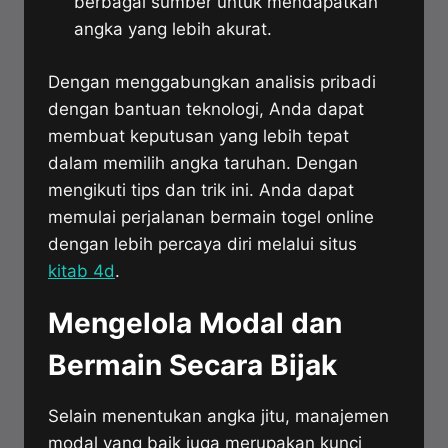
berbagai sumber untuk mendapatkan
angka yang lebih akurat.
Dengan menggabungkan analisis pribadi
dengan bantuan teknologi, Anda dapat
membuat keputusan yang lebih tepat
dalam memilih angka taruhan. Dengan
mengikuti tips dan trik ini. Anda dapat
memulai perjalanan bermain togel online
dengan lebih percaya diri melalui situs
kitab 4d
.
Mengelola Modal dan
Bermain Secara Bijak
Selain menentukan angka jitu, manajemen
modal yang baik juga merupakan kunci