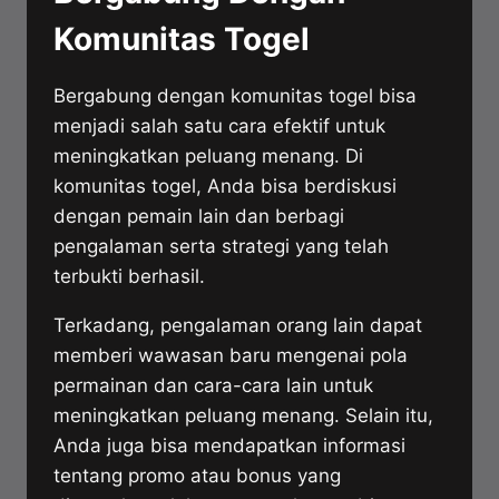
Komunitas Togel
Bergabung dengan komunitas togel bisa
menjadi salah satu cara efektif untuk
meningkatkan peluang menang. Di
komunitas togel, Anda bisa berdiskusi
dengan pemain lain dan berbagi
pengalaman serta strategi yang telah
terbukti berhasil.
Terkadang, pengalaman orang lain dapat
memberi wawasan baru mengenai pola
permainan dan cara-cara lain untuk
meningkatkan peluang menang. Selain itu,
Anda juga bisa mendapatkan informasi
tentang promo atau bonus yang