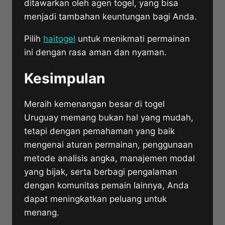
ditawarkan oleh agen togel, yang bisa
menjadi tambahan keuntungan bagi Anda.
Pilih
haitogel
untuk menikmati permainan
ini dengan rasa aman dan nyaman.
Kesimpulan
Meraih kemenangan besar di togel
Uruguay memang bukan hal yang mudah,
tetapi dengan pemahaman yang baik
mengenai aturan permainan, penggunaan
metode analisis angka, manajemen modal
yang bijak, serta berbagi pengalaman
dengan komunitas pemain lainnya, Anda
dapat meningkatkan peluang untuk
menang.