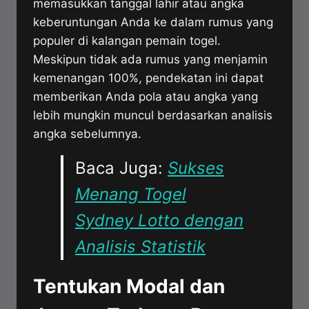
memasukkan tanggal lahir atau angka
keberuntungan Anda ke dalam rumus yang
populer di kalangan pemain togel.
Meskipun tidak ada rumus yang menjamin
kemenangan 100%, pendekatan ini dapat
memberikan Anda pola atau angka yang
lebih mungkin muncul berdasarkan analisis
angka sebelumnya.
Baca Juga:
Sukses
Menang Togel
Sydney Lotto dengan
Analisis Statistik
Tentukan Modal dan