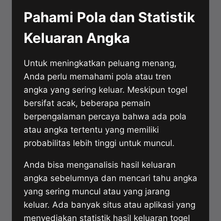
Pahami Pola dan Statistik
Keluaran Angka
Untuk meningkatkan peluang menang,
Anda perlu memahami pola atau tren
angka yang sering keluar. Meskipun togel
bersifat acak, beberapa pemain
berpengalaman percaya bahwa ada pola
atau angka tertentu yang memiliki
probabilitas lebih tinggi untuk muncul.
Anda bisa menganalisis hasil keluaran
angka sebelumnya dan mencari tahu angka
yang sering muncul atau yang jarang
keluar. Ada banyak situs atau aplikasi yang
menyediakan statistik hasil keluaran togel