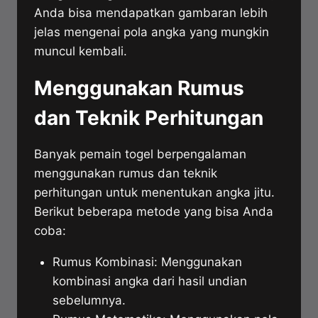
Anda bisa mendapatkan gambaran lebih
jelas mengenai pola angka yang mungkin
muncul kembali.
Menggunakan Rumus
dan Teknik Perhitungan
Banyak pemain togel berpengalaman
menggunakan rumus dan teknik
perhitungan untuk menentukan angka jitu.
Berikut beberapa metode yang bisa Anda
coba:
Rumus Kombinasi: Menggunakan
kombinasi angka dari hasil undian
sebelumnya.