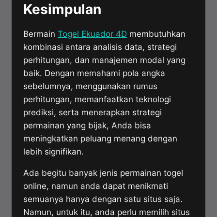
Kesimpulan
Bermain
Togel Ekuador 4D
membutuhkan
kombinasi antara analisis data, strategi
perhitungan, dan manajemen modal yang
baik. Dengan memahami pola angka
sebelumnya, menggunakan rumus
perhitungan, memanfaatkan teknologi
prediksi, serta menerapkan strategi
permainan yang bijak, Anda bisa
meningkatkan peluang menang dengan
lebih signifikan.
Ada begitu banyak jenis permainan togel
online, namun anda dapat menikmati
semuanya hanya dengan satu situs saja.
Namun, untuk itu, anda perlu memilih situs