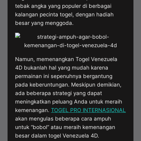
tebak angka yang populer di berbagai
kalangan pecinta togel, dengan hadiah
besar yang menggoda.
Namun, memenangkan Togel Venezuela
4D bukanlah hal yang mudah karena
permainan ini sepenuhnya bergantung
pada keberuntungan. Meskipun demikian,
ada beberapa strategi yang dapat
meningkatkan peluang Anda untuk meraih
kemenangan.
TOGEL PRO INTERNASIONAL
akan mengulas beberapa cara ampuh
untuk “bobol” atau meraih kemenangan
besar dalam togel Venezuela 4D.