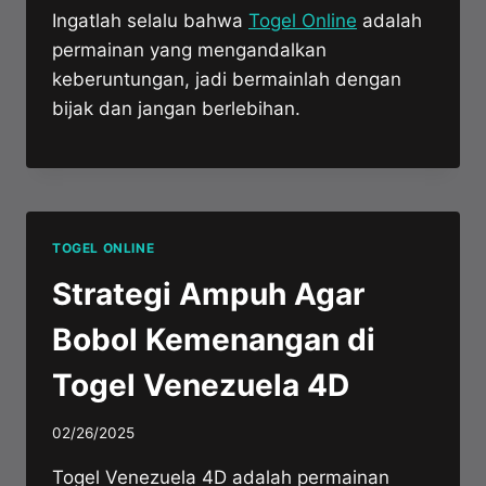
Ingatlah selalu bahwa
Togel Online
adalah
permainan yang mengandalkan
keberuntungan, jadi bermainlah dengan
bijak dan jangan berlebihan.
TOGEL ONLINE
Strategi Ampuh Agar
Bobol Kemenangan di
Togel Venezuela 4D
02/26/2025
Togel Venezuela 4D adalah permainan