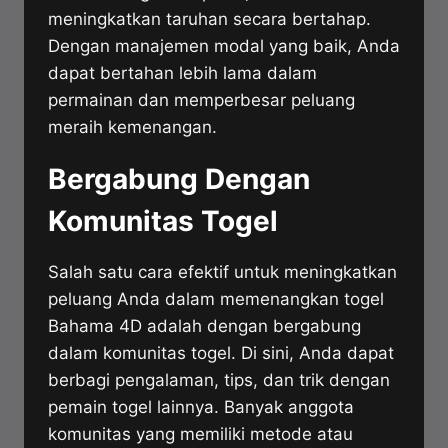
meningkatkan taruhan secara bertahap.
Dengan manajemen modal yang baik, Anda
dapat bertahan lebih lama dalam
permainan dan memperbesar peluang
meraih kemenangan.
Bergabung Dengan
Komunitas Togel
Salah satu cara efektif untuk meningkatkan
peluang Anda dalam memenangkan togel
Bahama 4D adalah dengan bergabung
dalam komunitas togel. Di sini, Anda dapat
berbagi pengalaman, tips, dan trik dengan
pemain togel lainnya. Banyak anggota
komunitas yang memiliki metode atau