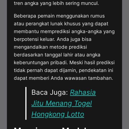
tren angka yang lebih sering muncul.
Beberapa pemain menggunakan rumus
atau perangkat lunak khusus yang dapat
membantu memprediksi angka-angka yang
berpotensi keluar. Anda juga bisa
mengandalkan metode prediksi
berdasarkan tanggal lahir atau angka
keberuntungan pribadi. Meski hasil prediksi
tidak pernah dapat dijamin, pendekatan ini
dapat memberi Anda wawasan tambahan.
Baca Juga:
Rahasia
Jitu Menang Togel
Hongkong Lotto