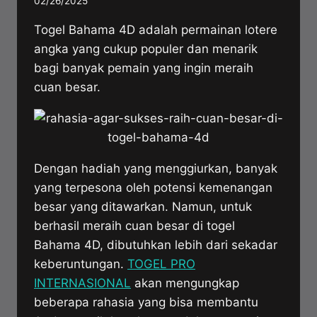
02/26/2025
Togel Bahama 4D adalah permainan lotere
angka yang cukup populer dan menarik
bagi banyak pemain yang ingin meraih
cuan besar.
Dengan hadiah yang menggiurkan, banyak
yang terpesona oleh potensi kemenangan
besar yang ditawarkan. Namun, untuk
berhasil meraih cuan besar di togel
Bahama 4D, dibutuhkan lebih dari sekadar
keberuntungan.
TOGEL PRO
INTERNASIONAL
akan mengungkap
beberapa rahasia yang bisa membantu