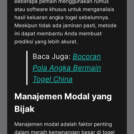
Beberapa pemain menggunakan rumus
atau software khusus untuk menganalisis
hasil keluaran angka togel sebelumnya.
Meskipun tidak ada jaminan pasti, metode
ini dapat membantu Anda membuat
prediksi yang lebih akurat.
Baca Juga:
Bocoran
Pola Angka Bermain
Togel China
Manajemen Modal yang
Bijak
Manajemen modal adalah faktor penting
dalam meraih kemenangan besar di togel