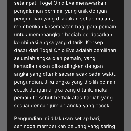
setempat. Togel Ohio Eve menawarkan
pengalaman bermain yang unik dengan
pengundian yang dilakukan setiap malam,
memberikan kesempatan bagi para pemain
untuk memenangkan hadiah berdasarkan
kombinasi angka yang ditarik. Konsep
dasar dari Togel Ohio Eve adalah pemilihan
sejumlah angka oleh pemain, yang
kemudian akan dibandingkan dengan
angka yang ditarik secara acak pada waktu
pengundian. Jika angka yang dipilih pemain
cocok dengan angka yang ditarik, maka
pemain tersebut berhak atas hadiah yang
sesuai dengan jumlah angka yang cocok.
Pengundian ini dilakukan setiap hari,
sehingga memberikan peluang yang sering