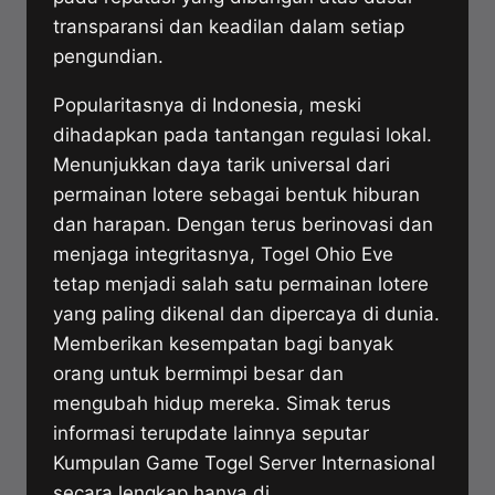
transparansi dan keadilan dalam setiap
pengundian.
Popularitasnya di Indonesia, meski
dihadapkan pada tantangan regulasi lokal.
Menunjukkan daya tarik universal dari
permainan lotere sebagai bentuk hiburan
dan harapan. Dengan terus berinovasi dan
menjaga integritasnya, Togel Ohio Eve
tetap menjadi salah satu permainan lotere
yang paling dikenal dan dipercaya di dunia.
Memberikan kesempatan bagi banyak
orang untuk bermimpi besar dan
mengubah hidup mereka. Simak terus
informasi terupdate lainnya seputar
Kumpulan Game Togel Server Internasional
secara lengkap hanya di