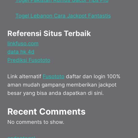
Togel Lebanon Cara Jackpot Fantastis
Referensi Situs Terbaik
linkfuso.com
data hk 4d
Prediksi Fusototo
Link alternatif
Fusototo
daftar dan login 100%
aman mudah gampang memberikan jackpot
besar yang bisa anda dapatkan di sini.
Recent Comments
No comments to show.