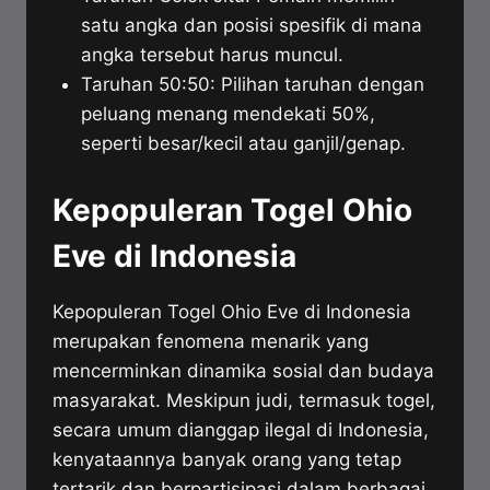
satu angka dan posisi spesifik di mana
angka tersebut harus muncul.
Taruhan 50:50: Pilihan taruhan dengan
peluang menang mendekati 50%,
seperti besar/kecil atau ganjil/genap.
Kepopuleran Togel Ohio
Eve di Indonesia
Kepopuleran Togel Ohio Eve di Indonesia
merupakan fenomena menarik yang
mencerminkan dinamika sosial dan budaya
masyarakat. Meskipun judi, termasuk togel,
secara umum dianggap ilegal di Indonesia,
kenyataannya banyak orang yang tetap
tertarik dan berpartisipasi dalam berbagai