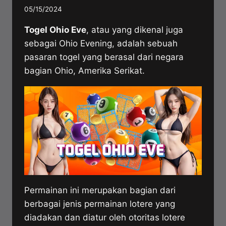
05/15/2024
Togel Ohio Eve
, atau yang dikenal juga
sebagai Ohio Evening, adalah sebuah
pasaran togel yang berasal dari negara
bagian Ohio, Amerika Serikat.
Permainan ini merupakan bagian dari
berbagai jenis permainan lotere yang
diadakan dan diatur oleh otoritas lotere