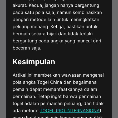
akurat. Kedua, jangan hanya bergantung
pada satu pola saja, namun kombinasikan
dengan metode lain untuk meningkatkan
peluang menang. Ketiga, pastikan untuk
bermain secara bijak dan tidak terlalu
bergantung pada angka yang muncul dari
bocoran saja.
Kesimpulan
Artikel ini memberikan wawasan mengenai
pola angka Togel China dan bagaimana
pemain dapat memanfaatkannya dalam
permainan. Tetap ingat bahwa permainan
togel adalah permainan peluang, dan tidak
ada metode
TOGEL PRO INTERNASIONA
L
yang dapat menjamin kemenangan mutlak.