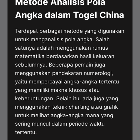
Metode Analisis Pola
Angka dalam Togel China
Terdapat berbagai metode yang digunakan
untuk menganalisis pola angka. Salah
satunya adalah menggunakan rumus
matematika berdasarkan hasil keluaran
sebelumnya. Beberapa pemain juga
menggunakan pendekatan numerologi,
yaitu mempercayai angka-angka tertentu
yang memiliki makna khusus atau
keberuntungan. Selain itu, ada juga yang
menggunakan teknik charting atau grafik
untuk melihat angka-angka mana yang
sering muncul dalam periode waktu
tertentu.