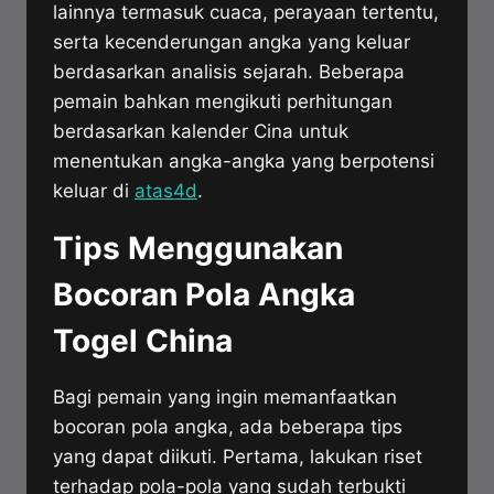
lainnya termasuk cuaca, perayaan tertentu,
serta kecenderungan angka yang keluar
berdasarkan analisis sejarah. Beberapa
pemain bahkan mengikuti perhitungan
berdasarkan kalender Cina untuk
menentukan angka-angka yang berpotensi
keluar di
atas4d
.
Tips Menggunakan
Bocoran Pola Angka
Togel China
Bagi pemain yang ingin memanfaatkan
bocoran pola angka, ada beberapa tips
yang dapat diikuti. Pertama, lakukan riset
terhadap pola-pola yang sudah terbukti