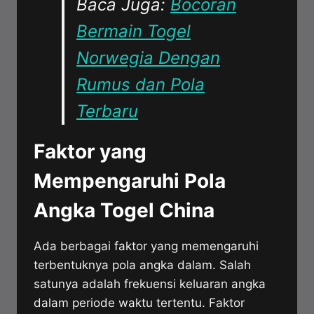
Baca Juga:
Bocoran
Bermain Togel
Norwegia Dengan
Rumus dan Pola
Terbaru
Faktor yang
Mempengaruhi Pola
Angka Togel China
Ada berbagai faktor yang memengaruhi
terbentuknya pola angka dalam. Salah
satunya adalah frekuensi keluaran angka
dalam periode waktu tertentu. Faktor