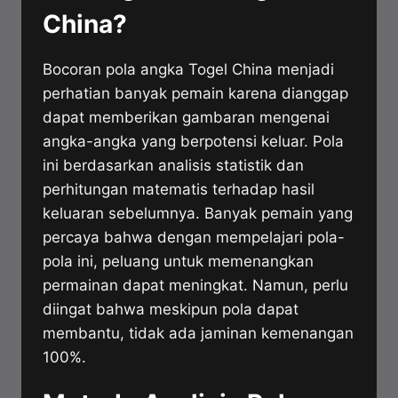
China?
Bocoran pola angka Togel China menjadi
perhatian banyak pemain karena dianggap
dapat memberikan gambaran mengenai
angka-angka yang berpotensi keluar. Pola
ini berdasarkan analisis statistik dan
perhitungan matematis terhadap hasil
keluaran sebelumnya. Banyak pemain yang
percaya bahwa dengan mempelajari pola-
pola ini, peluang untuk memenangkan
permainan dapat meningkat. Namun, perlu
diingat bahwa meskipun pola dapat
membantu, tidak ada jaminan kemenangan
100%.