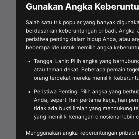
Gunakan Angka Keberuntu
Salah satu trik populer yang banyak diguna
berdasarkan keberuntungan pribadi. Angka-ang
peristiwa penting dalam hidup Anda, atau an
beberapa ide untuk memilih angka keberunt
Tanggal Lahir: Pilih angka yang berhubun
atau teman dekat. Beberapa pemain toge
orang terdekat mereka memiliki keberuntu
Peristiwa Penting: Pilih angka yang berh
Anda, seperti hari pertama kerja, hari pe
tidak ada bukti ilmiah yang mendukung t
yang memiliki kenangan emosional lebi
Menggunakan angka keberuntungan pribadi b