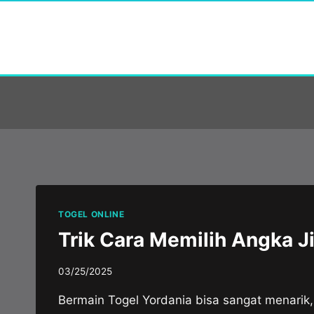
Skip
to
content
TOGEL ONLINE
Trik Cara Memilih Angka Ji
03/25/2025
Bermain Togel Yordania bisa sangat menarik,