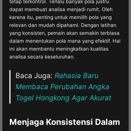
tetap terkontrol. Terlalu banyak pola justru
dapat membuat analisa menjadi rumit. Oleh
karena itu, penting untuk memilih pola yang
relevan dan mudah dipahami. Dengan latihan
yang konsisten, pemain akan semakin terbiasa
dalam menentukan pola mana yang efektif. Hal
ini akan membantu meningkatkan kualitas
analisa secara keseluruhan.
Baca Juga:
Rahasia Baru
Membaca Perubahan Angka
Togel Hongkong Agar Akurat
Menjaga Konsistensi Dalam