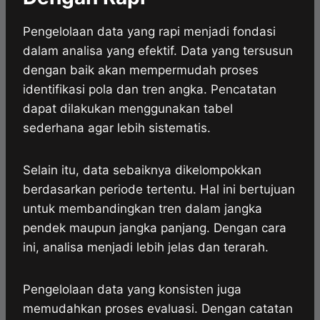
Pengelolaan data yang rapi menjadi fondasi
dalam analisa yang efektif. Data yang tersusun
dengan baik akan mempermudah proses
identifikasi pola dan tren angka. Pencatatan
dapat dilakukan menggunakan tabel
sederhana agar lebih sistematis.
Selain itu, data sebaiknya dikelompokkan
berdasarkan periode tertentu. Hal ini bertujuan
untuk membandingkan tren dalam jangka
pendek maupun jangka panjang. Dengan cara
ini, analisa menjadi lebih jelas dan terarah.
Pengelolaan data yang konsisten juga
memudahkan proses evaluasi. Dengan catatan