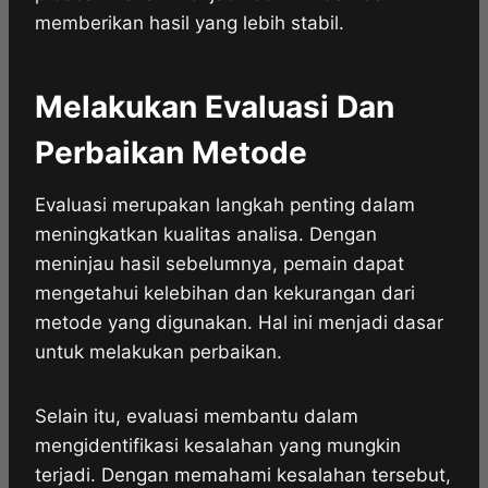
memberikan hasil yang lebih stabil.
Melakukan Evaluasi Dan
Perbaikan Metode
Evaluasi merupakan langkah penting dalam
meningkatkan kualitas analisa. Dengan
meninjau hasil sebelumnya, pemain dapat
mengetahui kelebihan dan kekurangan dari
metode yang digunakan. Hal ini menjadi dasar
untuk melakukan perbaikan.
Selain itu, evaluasi membantu dalam
mengidentifikasi kesalahan yang mungkin
terjadi. Dengan memahami kesalahan tersebut,