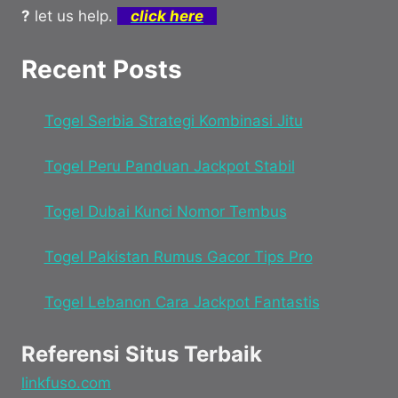
?
let us help.
click here
Recent Posts
Togel Serbia Strategi Kombinasi Jitu
Togel Peru Panduan Jackpot Stabil
Togel Dubai Kunci Nomor Tembus
Togel Pakistan Rumus Gacor Tips Pro
Togel Lebanon Cara Jackpot Fantastis
Referensi Situs Terbaik
linkfuso.com