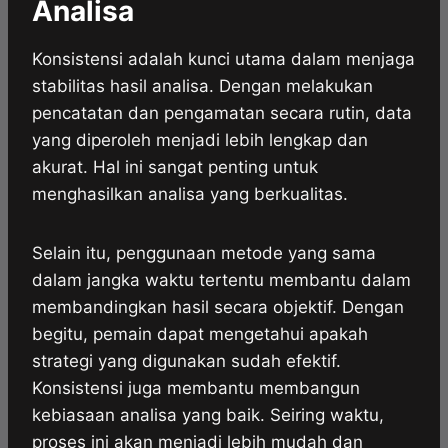
Analisa
Konsistensi adalah kunci utama dalam menjaga
stabilitas hasil analisa. Dengan melakukan
pencatatan dan pengamatan secara rutin, data
yang diperoleh menjadi lebih lengkap dan
akurat. Hal ini sangat penting untuk
menghasilkan analisa yang berkualitas.
Selain itu, penggunaan metode yang sama
dalam jangka waktu tertentu membantu dalam
membandingkan hasil secara objektif. Dengan
begitu, pemain dapat mengetahui apakah
strategi yang digunakan sudah efektif.
Konsistensi juga membantu membangun
kebiasaan analisa yang baik. Seiring waktu,
proses ini akan menjadi lebih mudah dan