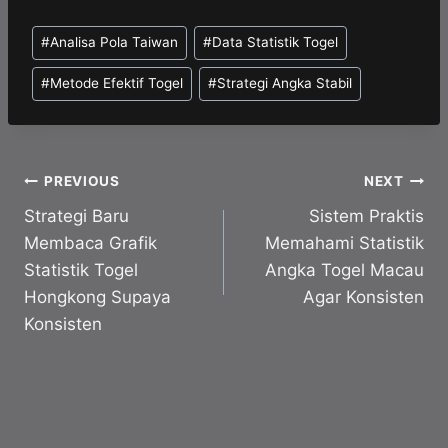
Post
#
Analisa Pola Taiwan
#
Data Statistik Togel
Tags:
#
Metode Efektif Togel
#
Strategi Angka Stabil
Post
PREVIOUS
NEXT
Strategi Baru
Sistem Praktis
navigation
Membaca Grafik
Memahami Statistik
Statistik Togel
Angka Togel Macau
Hongkong Supaya
Agar Konsisten
Konsisten